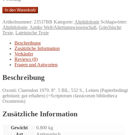
Epistulae
In den Warenkorb
Vol.
I:
Artikelnummer:
23537BB
Kategorie:
Altphilologie
Schlagwörter:
Epistulae
Altphilologie
,
Antike Welt/Altertumswissenschaft
,
Griechische
ad
Texte
,
Lateinische Texte
familiares.
Recogn.
Beschreibung
breviqve
Zusätzliche Information
adnot.
Verkäufer
critica
Reviews (0)
instruxeruxit
Fragen und Antworten
Ludovicus
Claude
Beschreibung
Purser.
Menge
Oxonii: Clarendon 1979. 8°. 5 Bll., 532 S., Leinen (Papierbedingt
gebräunt; gut erhalten) (=Scriptorum classicorum bibliotheca
Oxoniensis)
Zusätzliche Information
Gewicht
0.800 kg
Art
Antiquarisch