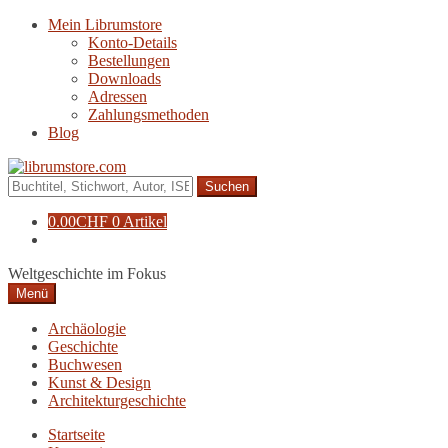
Zur
Zum
Mein Librumstore
Navigation
Inhalt
Konto-Details
springen
springen
Bestellungen
Downloads
Adressen
Zahlungsmethoden
Blog
Suche
nach:
0.00
CHF
0 Artikel
Weltgeschichte im Fokus
Menü
Archäologie
Geschichte
Buchwesen
Kunst & Design
Architekturgeschichte
Startseite