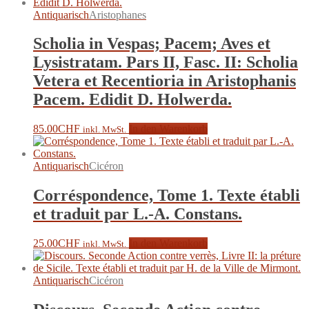
Antiquarisch
Aristophanes
Scholia in Vespas; Pacem; Aves et
Lysistratam. Pars II, Fasc. II: Scholia
Vetera et Recentioria in Aristophanis
Pacem. Edidit D. Holwerda.
85.00
CHF
In den Warenkorb
inkl. MwSt.
Antiquarisch
Cicéron
Corréspondence, Tome 1. Texte établi
et traduit par L.-A. Constans.
25.00
CHF
In den Warenkorb
inkl. MwSt.
Antiquarisch
Cicéron