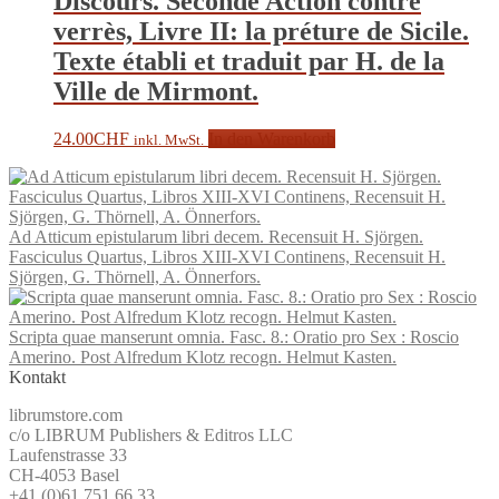
Discours. Seconde Action contre
verrès, Livre II: la préture de Sicile.
Texte établi et traduit par H. de la
Ville de Mirmont.
24.00
CHF
In den Warenkorb
inkl. MwSt.
Ad Atticum epistularum libri decem. Recensuit H. Sjörgen.
Fasciculus Quartus, Libros XIII-XVI Continens, Recensuit H.
Sjörgen, G. Thörnell, A. Önnerfors.
Scripta quae manserunt omnia. Fasc. 8.: Oratio pro Sex : Roscio
Amerino. Post Alfredum Klotz recogn. Helmut Kasten.
Kontakt
librumstore.com
c/o LIBRUM Publishers & Editros LLC
Laufenstrasse 33
CH-4053 Basel
+41 (0)61 751 66 33