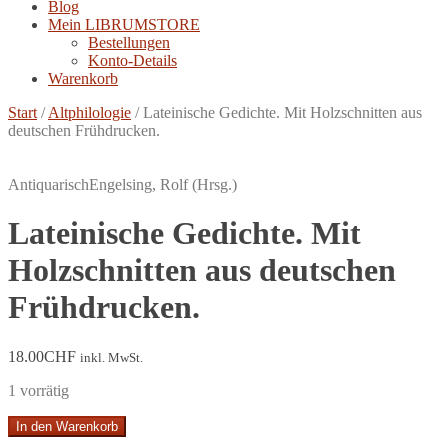
Blog
Mein LIBRUMSTORE
Bestellungen
Konto-Details
Warenkorb
Start
/
Altphilologie
/
Lateinische Gedichte. Mit Holzschnitten aus
deutschen Frühdrucken.
Antiquarisch
Engelsing, Rolf (Hrsg.)
Lateinische Gedichte. Mit
Holzschnitten aus deutschen
Frühdrucken.
18.00
CHF
inkl. MwSt.
1 vorrätig
Lateinische
In den Warenkorb
Gedichte.