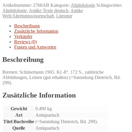
Mit
Artikelnummer:
2768AB
Kategorie:
Altphilologie
Schlagwörter:
Holzschnitten
Altphilologie
,
Antike Texte deutsch
,
Antike
aus
Welt/Altertumswissenschaft
,
Literatur
deutschen
Frühdrucken.
Beschreibung
Menge
Zusätzliche Information
Verkäufer
Reviews (0)
Fragen und Antworten
Beschreibung
Bremen: Schünemann 1965. Kl.-8°. 172 S., zahlreiche
Abbildungen, Leinen (gut erhalten) (=Sammlung Dieterich, Bd.
299).
Zusätzliche Information
Gewicht
0.490 kg
Art
Antiquarisch
Titel Buchreihe
(=Sammlung Dieterich, Bd. 299).
Quelle
Antiquarisch