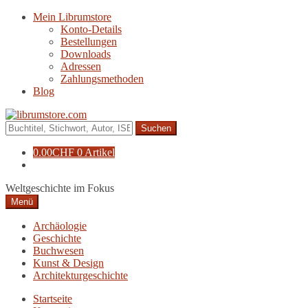
Zur
Zum
Mein Librumstore
Navigation
Inhalt
Konto-Details
springen
springen
Bestellungen
Downloads
Adressen
Zahlungsmethoden
Blog
Suche
nach:
0.00
CHF
0 Artikel
Weltgeschichte im Fokus
Menü
Archäologie
Geschichte
Buchwesen
Kunst & Design
Architekturgeschichte
Startseite