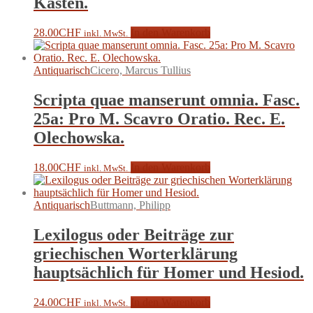
Kasten.
28.00
CHF
In den Warenkorb
inkl. MwSt.
Antiquarisch
Cicero, Marcus Tullius
Scripta quae manserunt omnia. Fasc.
25a: Pro M. Scavro Oratio. Rec. E.
Olechowska.
18.00
CHF
In den Warenkorb
inkl. MwSt.
Antiquarisch
Buttmann, Philipp
Lexilogus oder Beiträge zur
griechischen Worterklärung
hauptsächlich für Homer und Hesiod.
24.00
CHF
In den Warenkorb
inkl. MwSt.