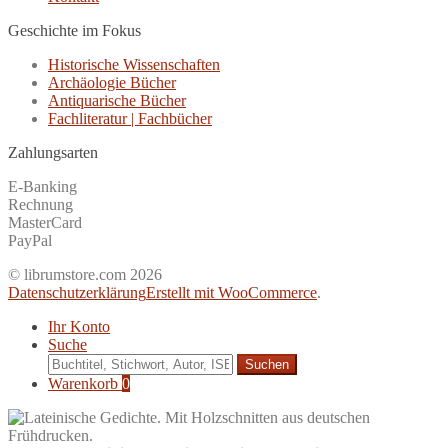
Geschichte im Fokus
Historische Wissenschaften
Archäologie Bücher
Antiquarische Bücher
Fachliteratur | Fachbücher
Zahlungsarten
E-Banking
Rechnung
MasterCard
PayPal
© librumstore.com 2026
Datenschutzerklärung
Erstellt mit WooCommerce
.
Ihr Konto
Suche
Suche
nach:
Warenkorb
0