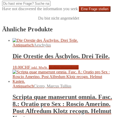
Have not discovered the information you seek
Eine Frage stellen
Du bist nicht angemeldet
Ähnliche Produkte
Antiquarisch
Aeschylus
Die Orestie des Äschylos. Drei Teile.
18.00
CHF
In den Warenkorb
inkl. MwSt.
Antiquarisch
Cicero, Marcus Tullius
Scripta quae manserunt omnia. Fasc.
8.: Oratio pro Sex : Roscio Amerino.
Post Alfredum Klotz recogn. Helmut