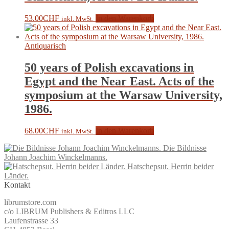
53.00
CHF
In den Warenkorb
inkl. MwSt.
Antiquarisch
50 years of Polish excavations in
Egypt and the Near East. Acts of the
symposium at the Warsaw University,
1986.
68.00
CHF
In den Warenkorb
inkl. MwSt.
Die Bildnisse
Johann Joachim Winckelmanns.
Hatschepsut. Herrin beider
Länder.
Kontakt
librumstore.com
c/o LIBRUM Publishers & Editros LLC
Laufenstrasse 33