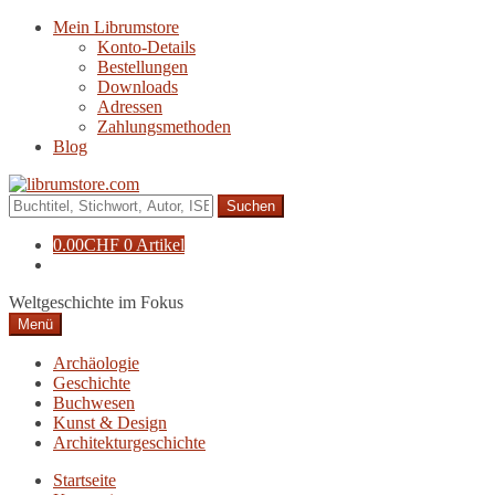
Zur
Zum
Mein Librumstore
Navigation
Inhalt
Konto-Details
springen
springen
Bestellungen
Downloads
Adressen
Zahlungsmethoden
Blog
Suche
nach:
0.00
CHF
0 Artikel
Weltgeschichte im Fokus
Menü
Archäologie
Geschichte
Buchwesen
Kunst & Design
Architekturgeschichte
Startseite