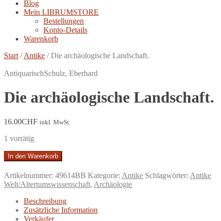
Blog
Mein LIBRUMSTORE
Bestellungen
Konto-Details
Warenkorb
Start
/
Antike
/
Die archäologische Landschaft.
Antiquarisch
Schulz, Eberhard
Die archäologische Landschaft.
16.00
CHF
inkl. MwSt.
1 vorrätig
Die
In den Warenkorb
archäologische
Landschaft.
Artikelnummer:
49614BB
Kategorie:
Antike
Schlagwörter:
Antike
Menge
Welt/Altertumswissenschaft
,
Archäologie
Beschreibung
Zusätzliche Information
Verkäufer