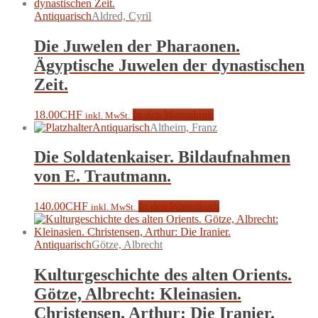
Antiquarisch
Aldred, Cyril
Die Juwelen der Pharaonen.
Ägyptische Juwelen der dynastischen
Zeit.
18.00
CHF
In den Warenkorb
inkl. MwSt.
Antiquarisch
Altheim, Franz
Die Soldatenkaiser. Bildaufnahmen
von E. Trautmann.
140.00
CHF
In den Warenkorb
inkl. MwSt.
Antiquarisch
Götze, Albrecht
Kulturgeschichte des alten Orients.
Götze, Albrecht: Kleinasien.
Christensen, Arthur: Die Iranier.