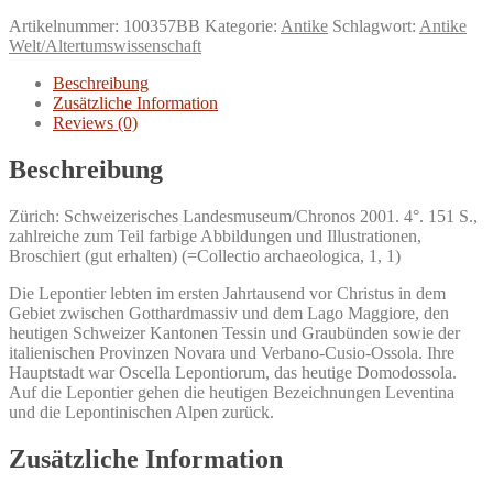
eines
Artikelnummer:
100357BB
Kategorie:
Antike
Schlagwort:
Antike
mythischen
Welt/Altertumswissenschaft
Alpenvolkes
zwischen
Beschreibung
Kelten
Zusätzliche Information
und
Reviews (0)
Etruskern.
Menge
Beschreibung
Zürich: Schweizerisches Landesmuseum/Chronos 2001. 4°. 151 S.,
zahlreiche zum Teil farbige Abbildungen und Illustrationen,
Broschiert (gut erhalten) (=Collectio archaeologica, 1, 1)
Die Lepontier lebten im ersten Jahrtausend vor Christus in dem
Gebiet zwischen Gotthardmassiv und dem Lago Maggiore, den
heutigen Schweizer Kantonen Tessin und Graubünden sowie der
italienischen Provinzen Novara und Verbano-Cusio-Ossola. Ihre
Hauptstadt war Oscella Lepontiorum, das heutige Domodossola.
Auf die Lepontier gehen die heutigen Bezeichnungen Leventina
und die Lepontinischen Alpen zurück.
Zusätzliche Information