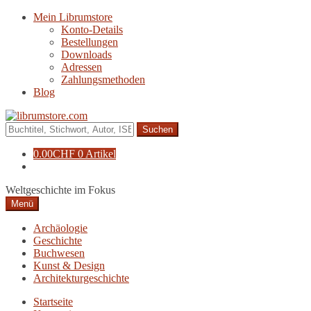
Zur
Zum
Mein Librumstore
Navigation
Inhalt
Konto-Details
springen
springen
Bestellungen
Downloads
Adressen
Zahlungsmethoden
Blog
Suche
nach:
0.00
CHF
0 Artikel
Weltgeschichte im Fokus
Menü
Archäologie
Geschichte
Buchwesen
Kunst & Design
Architekturgeschichte
Startseite