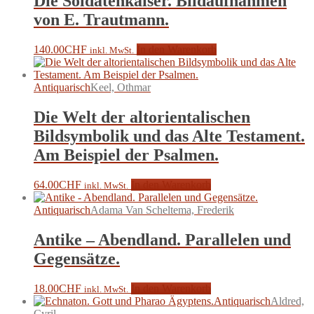
Die Soldatenkaiser. Bildaufnahmen
von E. Trautmann.
140.00
CHF
In den Warenkorb
inkl. MwSt.
Antiquarisch
Keel, Othmar
Die Welt der altorientalischen
Bildsymbolik und das Alte Testament.
Am Beispiel der Psalmen.
64.00
CHF
In den Warenkorb
inkl. MwSt.
Antiquarisch
Adama Van Scheltema, Frederik
Antike – Abendland. Parallelen und
Gegensätze.
18.00
CHF
In den Warenkorb
inkl. MwSt.
Antiquarisch
Aldred,
Cyril