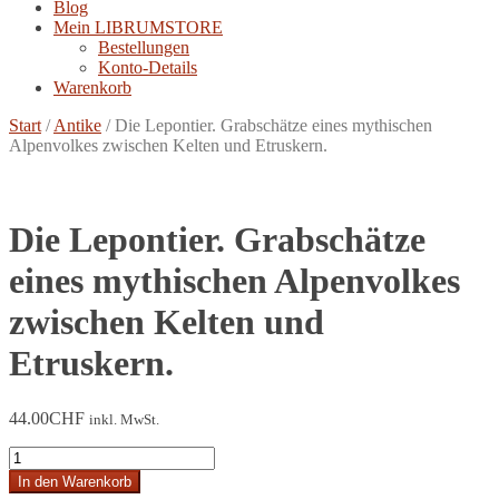
Blog
Mein LIBRUMSTORE
Bestellungen
Konto-Details
Warenkorb
Start
/
Antike
/
Die Lepontier. Grabschätze eines mythischen
Alpenvolkes zwischen Kelten und Etruskern.
Die Lepontier. Grabschätze
eines mythischen Alpenvolkes
zwischen Kelten und
Etruskern.
44.00
CHF
inkl. MwSt.
Die
Lepontier.
In den Warenkorb
Grabschätze