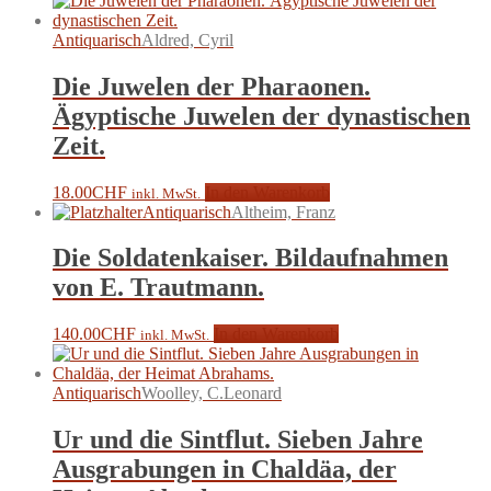
Antiquarisch
Aldred, Cyril
Die Juwelen der Pharaonen.
Ägyptische Juwelen der dynastischen
Zeit.
18.00
CHF
In den Warenkorb
inkl. MwSt.
Antiquarisch
Altheim, Franz
Die Soldatenkaiser. Bildaufnahmen
von E. Trautmann.
140.00
CHF
In den Warenkorb
inkl. MwSt.
Antiquarisch
Woolley, C.Leonard
Ur und die Sintflut. Sieben Jahre
Ausgrabungen in Chaldäa, der