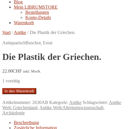
Blog
Mein LIBRUMSTORE
Bestellungen
Konto-Details
Warenkorb
Start
/
Antike
/
Die Plastik der Griechen.
Antiquarisch
Buschor, Ernst
Die Plastik der Griechen.
22.00
CHF
inkl. MwSt.
1 vorrätig
Die
In den Warenkorb
Plastik
der
Artikelnummer:
2630AB
Kategorie:
Antike
Schlagwörter:
Antike
Griechen.
Welt: Griechenland
,
Antike Welt/Altertumswissenschaft
,
Menge
Archäologie
Beschreibung
Zusätzliche Information