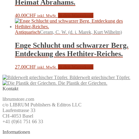
Heimat Abrahams.
40.00
CHF
In den Warenkorb
inkl. MwSt.
Antiquarisch
Ceram, C. W. (d. i. Marek, Kurt Wilhelm)
Enge Schlucht und schwarzer Berg.
Entdeckung des Hethiter-Reiches.
27.00
CHF
In den Warenkorb
inkl. MwSt.
Bilderwelt griechischer Töpfer.
Die Plastik der Griechen.
Kontakt
librumstore.com
c/o LIBRUM Publishers & Editros LLC
Laufenstrasse 33
CH-4053 Basel
+41 (0)61 751 66 33
Informationen