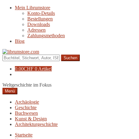
Zur
Zum
Mein Librumstore
Navigation
Inhalt
Konto-Details
springen
springen
Bestellungen
Downloads
Adressen
Zahlungsmethoden
Blog
Suche
nach:
0.00
CHF
0 Artikel
Weltgeschichte im Fokus
Menü
Archäologie
Geschichte
Buchwesen
Kunst & Design
Architekturgeschichte
Startseite