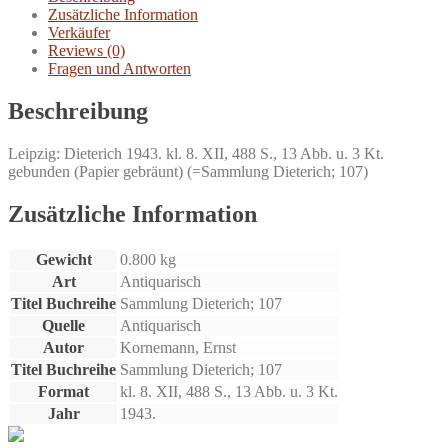
Geschichte.
Zusätzliche Information
Menge
Verkäufer
Reviews (0)
Fragen und Antworten
Beschreibung
Leipzig: Dieterich 1943. kl. 8. XII, 488 S., 13 Abb. u. 3 Kt.
gebunden (Papier gebräunt) (=Sammlung Dieterich; 107)
Zusätzliche Information
Gewicht
0.800 kg
Art
Antiquarisch
Titel Buchreihe
Sammlung Dieterich; 107
Quelle
Antiquarisch
Autor
Kornemann, Ernst
Titel Buchreihe
Sammlung Dieterich; 107
Format
kl. 8. XII, 488 S., 13 Abb. u. 3 Kt.
Jahr
1943.