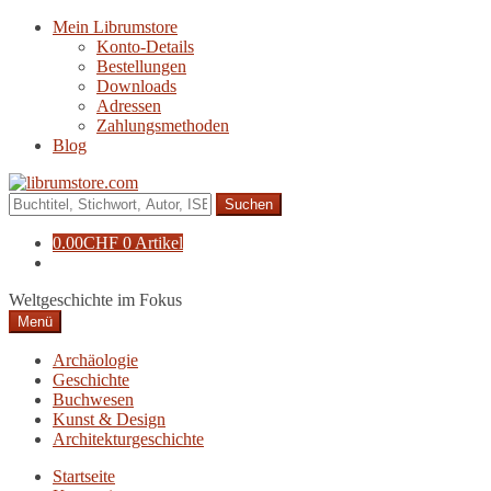
Zur
Zum
Mein Librumstore
Navigation
Inhalt
Konto-Details
springen
springen
Bestellungen
Downloads
Adressen
Zahlungsmethoden
Blog
Suche
nach:
0.00
CHF
0 Artikel
Weltgeschichte im Fokus
Menü
Archäologie
Geschichte
Buchwesen
Kunst & Design
Architekturgeschichte
Startseite