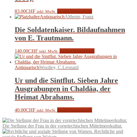
83.00
CHF
In den Warenkorb
inkl. MwSt.
Antiquarisch
Altheim, Franz
Die Soldatenkaiser. Bildaufnahmen
von E. Trautmann.
140.00
CHF
In den Warenkorb
inkl. MwSt.
Antiquarisch
Woolley, C.Leonard
Ur und die Sintflut. Sieben Jahre
Ausgrabungen in Chaldäa, der
Heimat Abrahams.
40.00
CHF
In den Warenkorb
inkl. MwSt.
Die Stellung der Frau in der vorgriechischen Mittelmeerkultur.
Rechtliche und
soziale Stellung von Waisen.