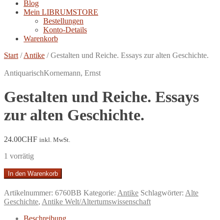
Blog
Mein LIBRUMSTORE
Bestellungen
Konto-Details
Warenkorb
Start
/
Antike
/
Gestalten und Reiche. Essays zur alten Geschichte.
Antiquarisch
Kornemann, Ernst
Gestalten und Reiche. Essays
zur alten Geschichte.
24.00
CHF
inkl. MwSt.
1 vorrätig
Gestalten
In den Warenkorb
und
Reiche.
Artikelnummer:
6760BB
Kategorie:
Antike
Schlagwörter:
Alte
Essays
Geschichte
,
Antike Welt/Altertumswissenschaft
zur
alten
Beschreibung