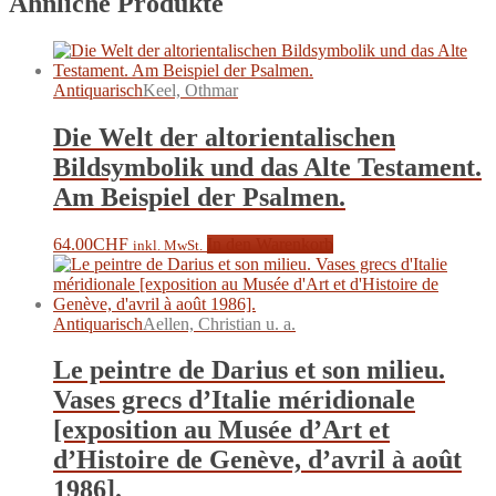
Ähnliche Produkte
Antiquarisch
Keel, Othmar
Die Welt der altorientalischen
Bildsymbolik und das Alte Testament.
Am Beispiel der Psalmen.
64.00
CHF
In den Warenkorb
inkl. MwSt.
Antiquarisch
Aellen, Christian u. a.
Le peintre de Darius et son milieu.
Vases grecs d’Italie méridionale
[exposition au Musée d’Art et
d’Histoire de Genève, d’avril à août
1986].