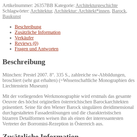
Ospel.
Artikelnummer:
26357BB
Kategorie:
Architekturgeschichte
Ein
Schlagwörter:
Architektur
,
Architektur: Architekt*innen
,
Barock
,
Architekt
Baukunst
des
österreichischen
Beschreibung
Spätbarock
Zusätzliche Information
(1677
Verkäufer
-
Reviews (0)
1756).
Fragen und Antworten
Menge
Beschreibung
München: Prestel 2007. 8°. 335 S., zahlreiche sw-Abbildungen,
broschiert (sehr gut erhalten) (=Wissenschaftliche Monographien des
Liechtenstein Museum)
Mit der vorliegenden Werkmonographie wird erstmals das gesamte
Oeuvre des höchst originellen österreichischen Barockarchitekten
präsentiert. Seine für den Wiener Barock singulären dreidimensional
durchgestalteten Fassadenlösungen und die charakteristischen
bizarren Detailformen weisen ihn als einen der interessantesten
Vertreter der Borromini-Rezeption in Österreich aus.
Zusätzliche Information