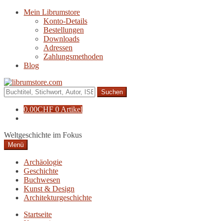
Zur
Zum
Mein Librumstore
Navigation
Inhalt
Konto-Details
springen
springen
Bestellungen
Downloads
Adressen
Zahlungsmethoden
Blog
Suche
nach:
0.00
CHF
0 Artikel
Weltgeschichte im Fokus
Menü
Archäologie
Geschichte
Buchwesen
Kunst & Design
Architekturgeschichte
Startseite