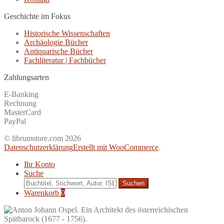
Geschichte im Fokus
Historische Wissenschaften
Archäologie Bücher
Antiquarische Bücher
Fachliteratur | Fachbücher
Zahlungsarten
E-Banking
Rechnung
MasterCard
PayPal
© librumstore.com 2026
Datenschutzerklärung
Erstellt mit WooCommerce
.
Ihr Konto
Suche
Suche
nach:
Warenkorb
0