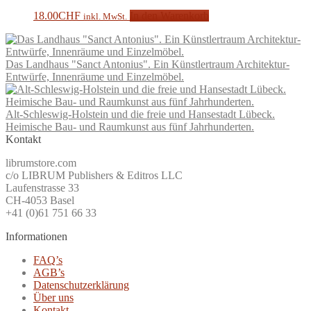
18.00
CHF
In den Warenkorb
inkl. MwSt.
Das Landhaus "Sanct Antonius". Ein Künstlertraum Architektur-
Entwürfe, Innenräume und Einzelmöbel.
Alt-Schleswig-Holstein und die freie und Hansestadt Lübeck.
Heimische Bau- und Raumkunst aus fünf Jahrhunderten.
Kontakt
librumstore.com
c/o LIBRUM Publishers & Editros LLC
Laufenstrasse 33
CH-4053 Basel
+41 (0)61 751 66 33
Informationen
FAQ’s
AGB’s
Datenschutzerklärung
Über uns
Kontakt