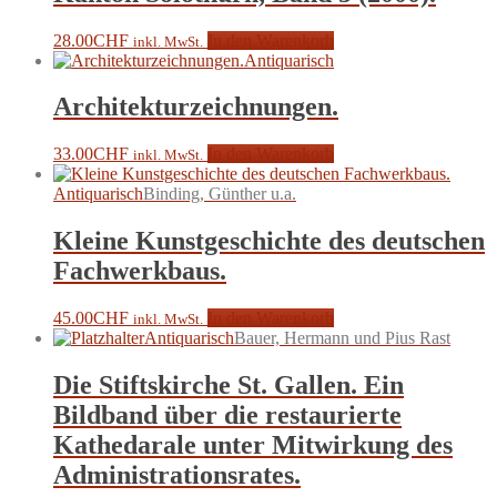
28.00
CHF
In den Warenkorb
inkl. MwSt.
Antiquarisch
Architekturzeichnungen.
33.00
CHF
In den Warenkorb
inkl. MwSt.
Antiquarisch
Binding, Günther u.a.
Kleine Kunstgeschichte des deutschen
Fachwerkbaus.
45.00
CHF
In den Warenkorb
inkl. MwSt.
Antiquarisch
Bauer, Hermann und Pius Rast
Die Stiftskirche St. Gallen. Ein
Bildband über die restaurierte
Kathedarale unter Mitwirkung des
Administrationsrates.