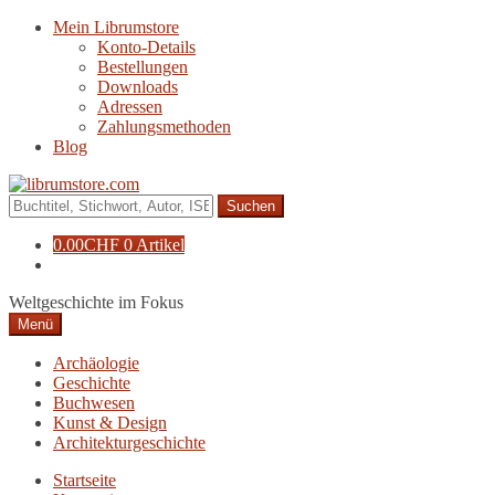
Zur
Zum
Mein Librumstore
Navigation
Inhalt
Konto-Details
springen
springen
Bestellungen
Downloads
Adressen
Zahlungsmethoden
Blog
Suche
nach:
0.00
CHF
0 Artikel
Weltgeschichte im Fokus
Menü
Archäologie
Geschichte
Buchwesen
Kunst & Design
Architekturgeschichte
Startseite