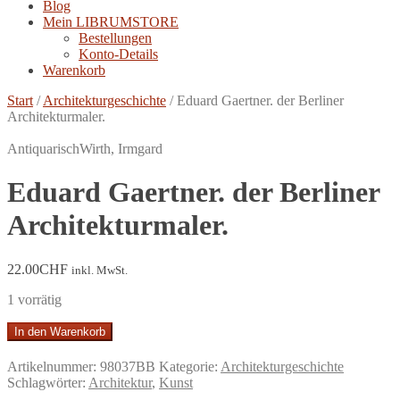
Blog
Mein LIBRUMSTORE
Bestellungen
Konto-Details
Warenkorb
Start
/
Architekturgeschichte
/
Eduard Gaertner. der Berliner
Architekturmaler.
Antiquarisch
Wirth, Irmgard
Eduard Gaertner. der Berliner
Architekturmaler.
22.00
CHF
inkl. MwSt.
1 vorrätig
Eduard
In den Warenkorb
Gaertner.
der
Artikelnummer:
98037BB
Kategorie:
Architekturgeschichte
Berliner
Schlagwörter:
Architektur
,
Kunst
Architekturmaler.