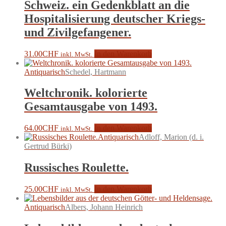
Schweiz. ein Gedenkblatt an die
Hospitalisierung deutscher Kriegs-
und Zivilgefangener.
31.00
CHF
In den Warenkorb
inkl. MwSt.
Antiquarisch
Schedel, Hartmann
Weltchronik. kolorierte
Gesamtausgabe von 1493.
64.00
CHF
In den Warenkorb
inkl. MwSt.
Antiquarisch
Adloff, Marion (d. i.
Gertrud Bürki)
Russisches Roulette.
25.00
CHF
In den Warenkorb
inkl. MwSt.
Antiquarisch
Albers, Johann Heinrich