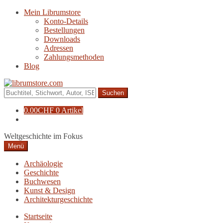
Zur
Zum
Mein Librumstore
Navigation
Inhalt
Konto-Details
springen
springen
Bestellungen
Downloads
Adressen
Zahlungsmethoden
Blog
Suche
nach:
0.00
CHF
0 Artikel
Weltgeschichte im Fokus
Menü
Archäologie
Geschichte
Buchwesen
Kunst & Design
Architekturgeschichte
Startseite