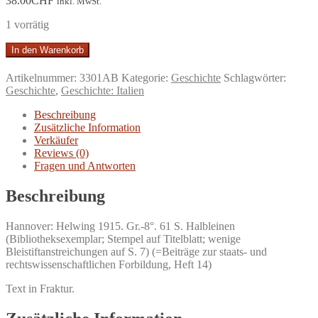
38.00
CHF
inkl. MwSt.
1 vorrätig
Die
In den Warenkorb
landwirtschaftlichen
Zustände
Artikelnummer:
3301AB
Kategorie:
Geschichte
Schlagwörter:
in
Geschichte
,
Geschichte: Italien
Italien.
Vortrag,
Beschreibung
gehalten
Zusätzliche Information
in
Verkäufer
den
Reviews (0)
staatswissenschaftlichen
Fragen und Antworten
Fortbildungskursen
in
Beschreibung
Berlin.
Menge
Hannover: Helwing 1915. Gr.-8°. 61 S. Halbleinen
(Bibliotheksexemplar; Stempel auf Titelblatt; wenige
Bleistiftanstreichungen auf S. 7) (=Beiträge zur staats- und
rechtswissenschaftlichen Forbildung, Heft 14)
Text in Fraktur.