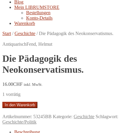
Blog
Mein LIBRUMSTORE
Bestellungen
Konto-Details
Warenkorb
Start
/
Geschichte
/
Die Pädagogik des Neokonservatismus.
Antiquarisch
Fend, Helmut
Die Pädagogik des
Neokonservatismus.
16.00
CHF
inkl. MwSt.
1 vorrätig
Die
In den Warenkorb
Pädagogik
des
Artikelnummer:
53245BB
Kategorie:
Geschichte
Schlagwort:
Neokonservatismus.
Geschichte/Politik
Menge
Beschreibung