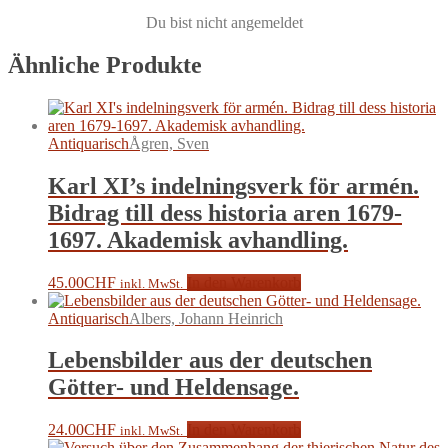
Du bist nicht angemeldet
Ähnliche Produkte
Antiquarisch
Ågren, Sven
Karl XI’s indelningsverk för armén.
Bidrag till dess historia aren 1679-
1697. Akademisk avhandling.
45.00
CHF
In den Warenkorb
inkl. MwSt.
Antiquarisch
Albers, Johann Heinrich
Lebensbilder aus der deutschen
Götter- und Heldensage.
24.00
CHF
In den Warenkorb
inkl. MwSt.