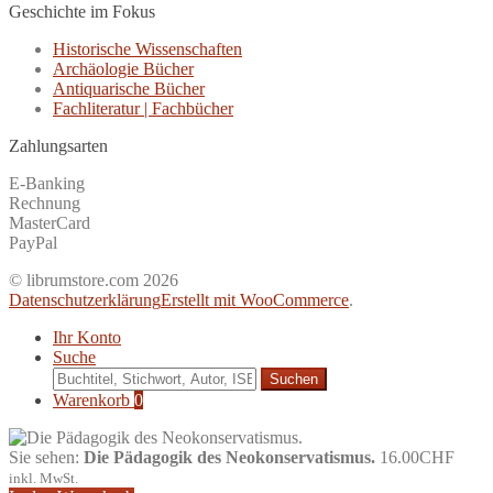
Geschichte im Fokus
Historische Wissenschaften
Archäologie Bücher
Antiquarische Bücher
Fachliteratur | Fachbücher
Zahlungsarten
E-Banking
Rechnung
MasterCard
PayPal
© librumstore.com 2026
Datenschutzerklärung
Erstellt mit WooCommerce
.
Ihr Konto
Suche
Suche
nach:
Warenkorb
0
Sie sehen:
Die Pädagogik des Neokonservatismus.
16.00
CHF
inkl. MwSt.