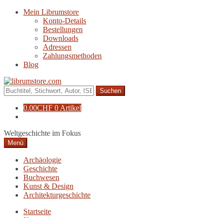
Zur
Zum
Mein Librumstore
Navigation
Inhalt
Konto-Details
springen
springen
Bestellungen
Downloads
Adressen
Zahlungsmethoden
Blog
Suche
nach:
0.00
CHF
0 Artikel
Weltgeschichte im Fokus
Menü
Archäologie
Geschichte
Buchwesen
Kunst & Design
Architekturgeschichte
Startseite