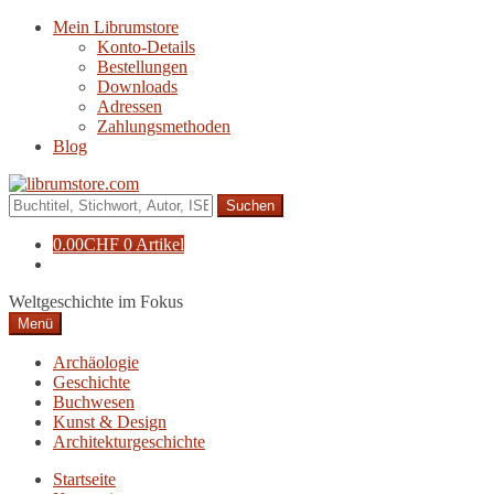
Zur
Zum
Mein Librumstore
Navigation
Inhalt
Konto-Details
springen
springen
Bestellungen
Downloads
Adressen
Zahlungsmethoden
Blog
Suche
nach:
0.00
CHF
0 Artikel
Weltgeschichte im Fokus
Menü
Archäologie
Geschichte
Buchwesen
Kunst & Design
Architekturgeschichte
Startseite