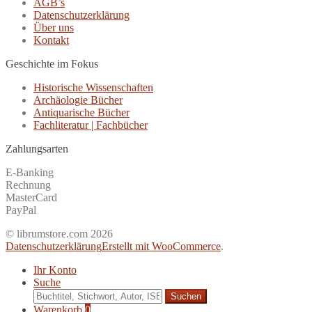
AGB’s
Datenschutzerklärung
Über uns
Kontakt
Geschichte im Fokus
Historische Wissenschaften
Archäologie Bücher
Antiquarische Bücher
Fachliteratur | Fachbücher
Zahlungsarten
E-Banking
Rechnung
MasterCard
PayPal
© librumstore.com 2026
Datenschutzerklärung
Erstellt mit WooCommerce
.
Ihr Konto
Suche
Suche
nach:
Warenkorb
0