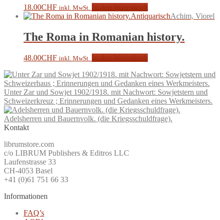
18.00
CHF
In den Warenkorb
inkl. MwSt.
Antiquarisch
Achim, Viorel
The Roma in Romanian history.
48.00
CHF
In den Warenkorb
inkl. MwSt.
Unter Zar und Sowjet 1902/1918. mit Nachwort: Sowjetstern und
Schweizerkreuz ; Erinnerungen und Gedanken eines Werkmeisters.
Adelsherren und Bauernvolk. (die Kriegsschuldfrage).
Kontakt
librumstore.com
c/o LIBRUM Publishers & Editros LLC
Laufenstrasse 33
CH-4053 Basel
+41 (0)61 751 66 33
Informationen
FAQ’s