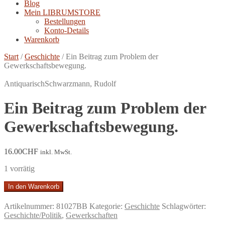
Blog
Mein LIBRUMSTORE
Bestellungen
Konto-Details
Warenkorb
Start
/
Geschichte
/
Ein Beitrag zum Problem der
Gewerkschaftsbewegung.
Antiquarisch
Schwarzmann, Rudolf
Ein Beitrag zum Problem der
Gewerkschaftsbewegung.
16.00
CHF
inkl. MwSt.
1 vorrätig
Ein
In den Warenkorb
Beitrag
zum
Artikelnummer:
81027BB
Kategorie:
Geschichte
Schlagwörter:
Problem
Geschichte/Politik
,
Gewerkschaften
der