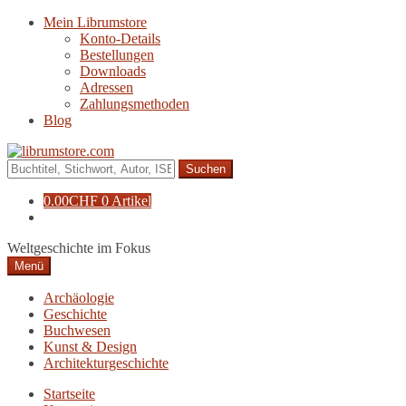
Zur
Zum
Mein Librumstore
Navigation
Inhalt
Konto-Details
springen
springen
Bestellungen
Downloads
Adressen
Zahlungsmethoden
Blog
Suche
nach:
0.00
CHF
0 Artikel
Weltgeschichte im Fokus
Menü
Archäologie
Geschichte
Buchwesen
Kunst & Design
Architekturgeschichte
Startseite