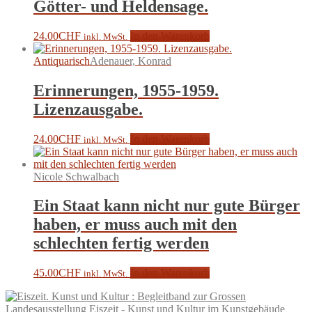
Götter- und Heldensage.
24.00
CHF
In den Warenkorb
inkl. MwSt.
Antiquarisch
Adenauer, Konrad
Erinnerungen, 1955-1959.
Lizenzausgabe.
24.00
CHF
In den Warenkorb
inkl. MwSt.
Nicole Schwalbach
Ein Staat kann nicht nur gute Bürger
haben, er muss auch mit den
schlechten fertig werden
45.00
CHF
In den Warenkorb
inkl. MwSt.