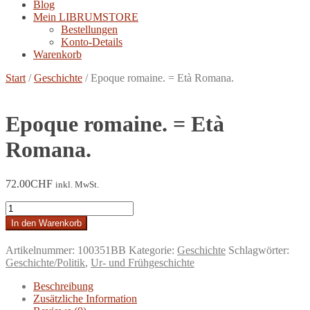
Blog
Mein LIBRUMSTORE
Bestellungen
Konto-Details
Warenkorb
Start
/
Geschichte
/
Epoque romaine. = Età Romana.
Epoque romaine. = Età
Romana.
72.00
CHF
inkl. MwSt.
Epoque
romaine.
In den Warenkorb
=
Età
Artikelnummer:
100351BB
Kategorie:
Geschichte
Schlagwörter:
Romana.
Geschichte/Politik
,
Ur- und Frühgeschichte
Menge
Beschreibung
Zusätzliche Information