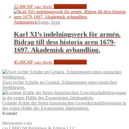
22.00
CHF
In den Warenkorb
inkl. MwSt.
Antiquarisch
Ågren, Sven
Karl XI’s indelningsverk för armén.
Bidrag till dess historia aren 1679-
1697. Akademisk avhandling.
45.00
CHF
In den Warenkorb
inkl. MwSt.
Zwei rechte Schuhe im Gepäck. Erinnerungen eines russischen
Weltbürgers.
Geistige Kräfte der freien französischen Gewerkschaftsbewegung in
der ersten Hälfte des Zwanzigsten Jahrhunderts.
Kontakt
librumstore.com
c/o LIBRUM Publishers & Editros LLC