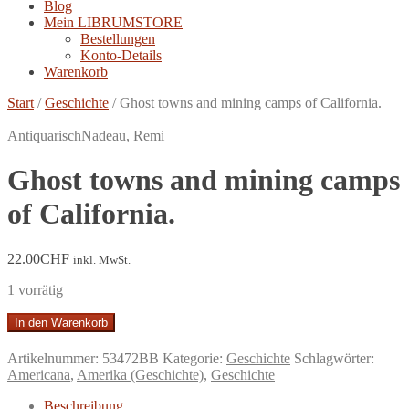
Blog
Mein LIBRUMSTORE
Bestellungen
Konto-Details
Warenkorb
Start
/
Geschichte
/
Ghost towns and mining camps of California.
Antiquarisch
Nadeau, Remi
Ghost towns and mining camps
of California.
22.00
CHF
inkl. MwSt.
1 vorrätig
Ghost
In den Warenkorb
towns
and
Artikelnummer:
53472BB
Kategorie:
Geschichte
Schlagwörter:
mining
Americana
,
Amerika (Geschichte)
,
Geschichte
camps
of
Beschreibung