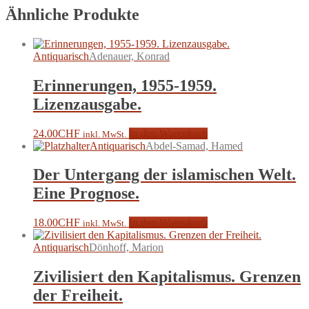
Ähnliche Produkte
Antiquarisch
Adenauer, Konrad
Erinnerungen, 1955-1959.
Lizenzausgabe.
24.00
CHF
In den Warenkorb
inkl. MwSt.
Antiquarisch
Abdel-Samad, Hamed
Der Untergang der islamischen Welt.
Eine Prognose.
18.00
CHF
In den Warenkorb
inkl. MwSt.
Antiquarisch
Dönhoff, Marion
Zivilisiert den Kapitalismus. Grenzen
der Freiheit.