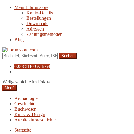
Zur
Zum
Mein Librumstore
Navigation
Inhalt
Konto-Details
springen
springen
Bestellungen
Downloads
Adressen
Zahlungsmethoden
Blog
Suche
nach:
0.00
CHF
0 Artikel
Weltgeschichte im Fokus
Menü
Archäologie
Geschichte
Buchwesen
Kunst & Design
Architekturgeschichte
Startseite