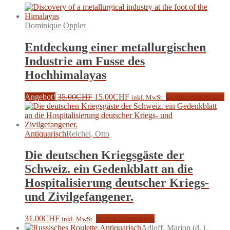
Dominique Oppler
Entdeckung einer metallurgischen
Industrie am Fusse des
Hochhimalayas
Ursprünglicher
Aktueller
Angebot!
35.00
CHF
15.00
CHF
In den Warenkorb
inkl. MwSt.
Preis
Preis
war:
ist:
35.00CHF
15.00CHF.
Antiquarisch
Reichel, Otto
Die deutschen Kriegsgäste der
Schweiz. ein Gedenkblatt an die
Hospitalisierung deutscher Kriegs-
und Zivilgefangener.
31.00
CHF
In den Warenkorb
inkl. MwSt.
Antiquarisch
Adloff, Marion (d. i.