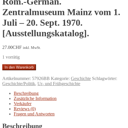
Röm.-German.
Zentralmuseum Mainz vom 1.
Juli – 20. Sept. 1970.
[Ausstellungskatalog].
27.00
CHF
inkl. MwSt.
1 vorrätig
Krieger
In den Warenkorb
und
Salzherren.
Artikelnummer:
57926BB
Kategorie:
Geschichte
Schlagwörter:
Hallstattkultur
Geschichte/Politik
,
Ur- und Frühgeschichte
im
Ostalpenraum.
Beschreibung
Ausstellung
Zusätzliche Information
d.
Verkäufer
Naturhistor.
Reviews (0)
Museums
Fragen und Antworten
Wien
im
Beschreibung