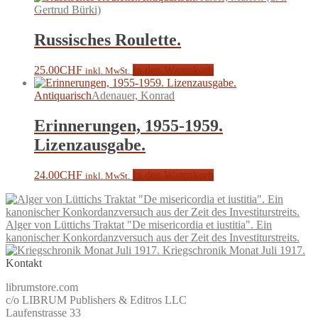
Gertrud Bürki)
Russisches Roulette.
25.00
CHF
In den Warenkorb
inkl. MwSt.
Antiquarisch
Adenauer, Konrad
Erinnerungen, 1955-1959.
Lizenzausgabe.
24.00
CHF
In den Warenkorb
inkl. MwSt.
Alger von Lüttichs Traktat "De misericordia et iustitia". Ein
kanonischer Konkordanzversuch aus der Zeit des Investiturstreits.
Kriegschronik Monat Juli 1917.
Kontakt
librumstore.com
c/o LIBRUM Publishers & Editros LLC
Laufenstrasse 33