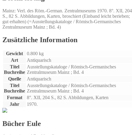
Röm.-
German.
Mainz: Verl. des Röm.-German. Zentralmuseums 1970. 8°. XII, 204
Zentralmuseum
S., 82 S. Abbildungen, Karten, broschiert (Einband leicht berieben;
Mainz
gut erhalten) (=Ausstellungskataloge / Römisch-Germanisches
vom
Zentralmuseum Mainz ; Bd. 4)
1.
Juli
-
Zusätzliche Information
20.
Sept.
Gewicht
0.800 kg
1970.
[Ausstellungskatalog].
Art
Antiquarisch
Menge
Titel
Ausstellungskataloge / Römisch-Germanisches
Buchreihe
Zentralmuseum Mainz ; Bd. 4
Quelle
Antiquarisch
Titel
Ausstellungskataloge / Römisch-Germanisches
Buchreihe
Zentralmuseum Mainz ; Bd. 4
Format
8°. XII, 204 S., 82 S. Abbildungen, Karten
Jahr
1970.
Bücher Eule