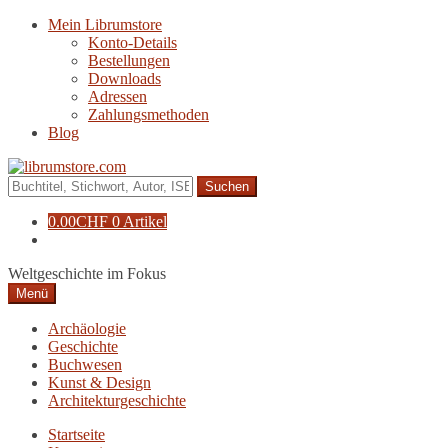
Zur
Zum
Mein Librumstore
Navigation
Inhalt
Konto-Details
springen
springen
Bestellungen
Downloads
Adressen
Zahlungsmethoden
Blog
Suche
nach:
0.00
CHF
0 Artikel
Weltgeschichte im Fokus
Menü
Archäologie
Geschichte
Buchwesen
Kunst & Design
Architekturgeschichte
Startseite