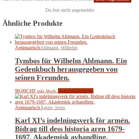
Du bist nicht angemeldet
Ähnliche Produkte
Antiquarisch
Ahlmann, Wilhelm
Tymbos für Wilhelm Ahlmann. Ein
Gedenkbuch herausgegeben von
seinen Freunden.
98.00
CHF
In den Warenkorb
inkl. MwSt.
Antiquarisch
Ågren, Sven
Karl XI’s indelningsverk för armén.
Bidrag till dess historia aren 1679-
1697. Akademisk avhandling.