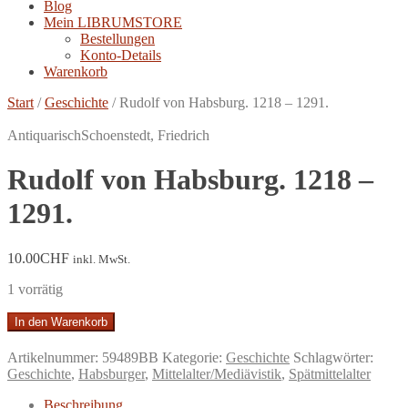
Blog
Mein LIBRUMSTORE
Bestellungen
Konto-Details
Warenkorb
Start
/
Geschichte
/
Rudolf von Habsburg. 1218 – 1291.
Antiquarisch
Schoenstedt, Friedrich
Rudolf von Habsburg. 1218 –
1291.
10.00
CHF
inkl. MwSt.
1 vorrätig
Rudolf
In den Warenkorb
von
Habsburg.
Artikelnummer:
59489BB
Kategorie:
Geschichte
Schlagwörter:
1218
Geschichte
,
Habsburger
,
Mittelalter/Mediävistik
,
Spätmittelalter
-
1291.
Beschreibung