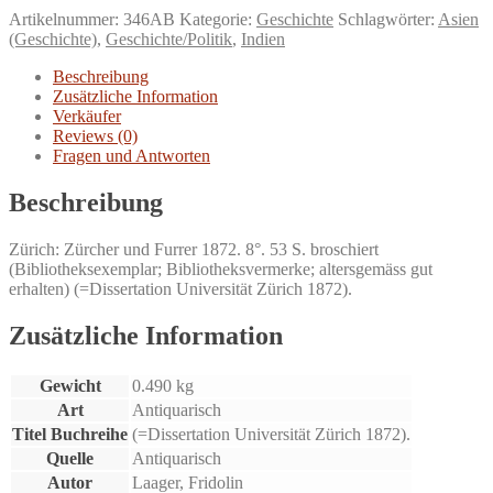
des
Artikelnummer:
346AB
Kategorie:
Geschichte
Schlagwörter:
Asien
ersten
(Geschichte)
,
Geschichte/Politik
,
Indien
Herzogs
von
Beschreibung
Wellington
Zusätzliche Information
Thätigkeit
Verkäufer
in
Reviews (0)
Indien.
Fragen und Antworten
Menge
Beschreibung
Zürich: Zürcher und Furrer 1872. 8°. 53 S. broschiert
(Bibliotheksexemplar; Bibliotheksvermerke; altersgemäss gut
erhalten) (=Dissertation Universität Zürich 1872).
Zusätzliche Information
Gewicht
0.490 kg
Art
Antiquarisch
Titel Buchreihe
(=Dissertation Universität Zürich 1872).
Quelle
Antiquarisch
Autor
Laager, Fridolin