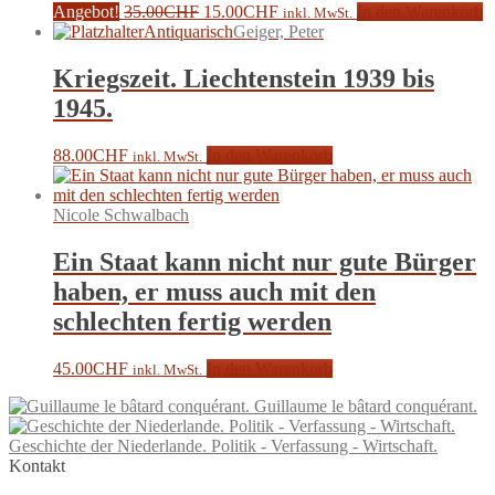
Ursprünglicher
Aktueller
Angebot!
35.00
CHF
15.00
CHF
In den Warenkorb
inkl. MwSt.
Preis
Preis
Antiquarisch
Geiger, Peter
war:
ist:
35.00CHF
15.00CHF.
Kriegszeit. Liechtenstein 1939 bis
1945.
88.00
CHF
In den Warenkorb
inkl. MwSt.
Nicole Schwalbach
Ein Staat kann nicht nur gute Bürger
haben, er muss auch mit den
schlechten fertig werden
45.00
CHF
In den Warenkorb
inkl. MwSt.
Guillaume le bâtard conquérant.
Geschichte der Niederlande. Politik - Verfassung - Wirtschaft.
Kontakt