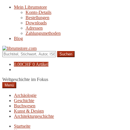
Zur
Zum
Mein Librumstore
Navigation
Inhalt
Konto-Details
springen
springen
Bestellungen
Downloads
Adressen
Zahlungsmethoden
Blog
Suche
nach:
0.00
CHF
0 Artikel
Weltgeschichte im Fokus
Menü
Archäologie
Geschichte
Buchwesen
Kunst & Design
Architekturgeschichte
Startseite