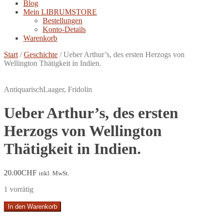
Blog
Mein LIBRUMSTORE
Bestellungen
Konto-Details
Warenkorb
Start
/
Geschichte
/
Ueber Arthur’s, des ersten Herzogs von
Wellington Thätigkeit in Indien.
Antiquarisch
Laager, Fridolin
Ueber Arthur’s, des ersten
Herzogs von Wellington
Thätigkeit in Indien.
20.00
CHF
inkl. MwSt.
1 vorrätig
Ueber
In den Warenkorb
Arthur's,