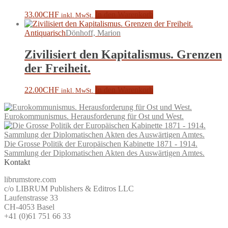
33.00
CHF
In den Warenkorb
inkl. MwSt.
Antiquarisch
Dönhoff, Marion
Zivilisiert den Kapitalismus. Grenzen
der Freiheit.
22.00
CHF
In den Warenkorb
inkl. MwSt.
Eurokommunismus. Herausforderung für Ost und West.
Die Grosse Politik der Europäischen Kabinette 1871 - 1914.
Sammlung der Diplomatischen Akten des Auswärtigen Amtes.
Kontakt
librumstore.com
c/o LIBRUM Publishers & Editros LLC
Laufenstrasse 33
CH-4053 Basel
+41 (0)61 751 66 33