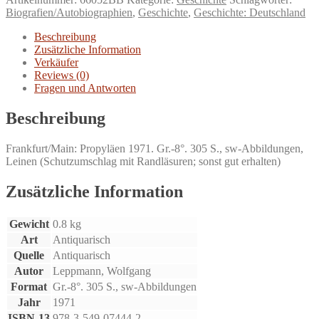
Mit
Biografien/Autobiographien
,
Geschichte
,
Geschichte: Deutschland
37
Bilddokumenten.
Beschreibung
Menge
Zusätzliche Information
Verkäufer
Reviews (0)
Fragen und Antworten
Beschreibung
Frankfurt/Main: Propyläen 1971. Gr.-8°. 305 S., sw-Abbildungen,
Leinen (Schutzumschlag mit Randläsuren; sonst gut erhalten)
Zusätzliche Information
Gewicht
0.8 kg
Art
Antiquarisch
Quelle
Antiquarisch
Autor
Leppmann, Wolfgang
Format
Gr.-8°. 305 S., sw-Abbildungen
Jahr
1971
ISBN-13
978-3-549-07444-2