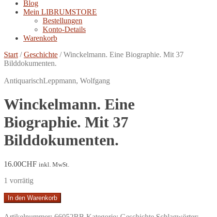
Blog
Mein LIBRUMSTORE
Bestellungen
Konto-Details
Warenkorb
Start
/
Geschichte
/
Winckelmann. Eine Biographie. Mit 37
Bilddokumenten.
Antiquarisch
Leppmann, Wolfgang
Winckelmann. Eine
Biographie. Mit 37
Bilddokumenten.
16.00
CHF
inkl. MwSt.
1 vorrätig
Winckelmann.
In den Warenkorb
Eine
Biographie.
Artikelnummer:
66052BB
Kategorie:
Geschichte
Schlagwörter: