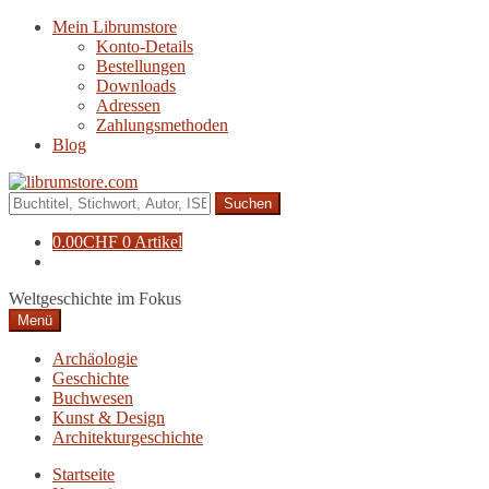
Zur
Zum
Mein Librumstore
Navigation
Inhalt
Konto-Details
springen
springen
Bestellungen
Downloads
Adressen
Zahlungsmethoden
Blog
Suche
nach:
0.00
CHF
0 Artikel
Weltgeschichte im Fokus
Menü
Archäologie
Geschichte
Buchwesen
Kunst & Design
Architekturgeschichte
Startseite