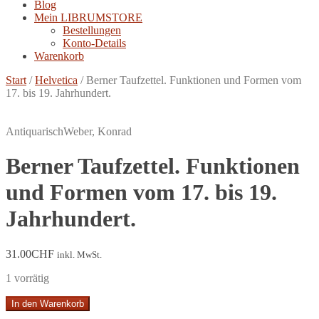
Blog
Mein LIBRUMSTORE
Bestellungen
Konto-Details
Warenkorb
Start
/
Helvetica
/
Berner Taufzettel. Funktionen und Formen vom
17. bis 19. Jahrhundert.
Antiquarisch
Weber, Konrad
Berner Taufzettel. Funktionen
und Formen vom 17. bis 19.
Jahrhundert.
31.00
CHF
inkl. MwSt.
1 vorrätig
Berner
In den Warenkorb
Taufzettel.