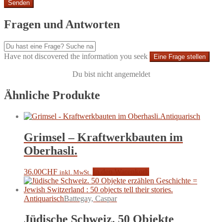
Fragen und Antworten
Have not discovered the information you seek
Eine Frage stellen
Du bist nicht angemeldet
Ähnliche Produkte
Antiquarisch
Grimsel – Kraftwerkbauten im
Oberhasli.
36.00
CHF
In den Warenkorb
inkl. MwSt.
Antiquarisch
Battegay, Caspar
Jüdische Schweiz. 50 Objekte