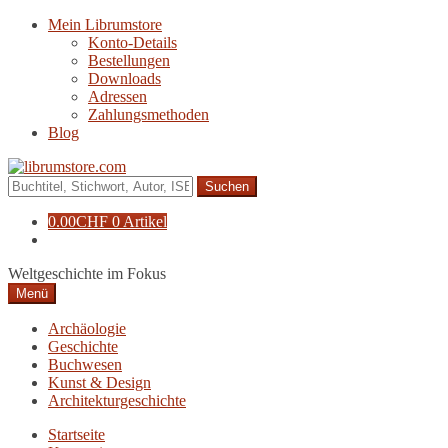
Zur
Zum
Mein Librumstore
Navigation
Inhalt
Konto-Details
springen
springen
Bestellungen
Downloads
Adressen
Zahlungsmethoden
Blog
Suche
nach:
0.00
CHF
0 Artikel
Weltgeschichte im Fokus
Menü
Archäologie
Geschichte
Buchwesen
Kunst & Design
Architekturgeschichte
Startseite