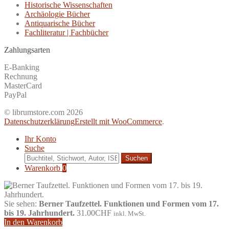
Historische Wissenschaften
Archäologie Bücher
Antiquarische Bücher
Fachliteratur | Fachbücher
Zahlungsarten
E-Banking
Rechnung
MasterCard
PayPal
© librumstore.com 2026
Datenschutzerklärung
Erstellt mit WooCommerce
.
Ihr Konto
Suche
Suche
nach:
Warenkorb
0
Sie sehen:
Berner Taufzettel. Funktionen und Formen vom 17.
bis 19. Jahrhundert.
31.00
CHF
inkl. MwSt.
In den Warenkorb