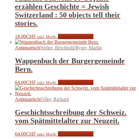
erzählen Geschichte = Jewish
Switzerland : 50 objects tell their
stories.
18.00
CHF
In den Warenkorb
inkl. MwSt.
Antiquarisch
Weber, Berchtold/Ryser, Martin
Wappenbuch der Burgergemeinde
Bern.
64.00
CHF
In den Warenkorb
inkl. MwSt.
Antiquarisch
Feller, Richard
Geschichtsschreibung der Schweiz.
vom Spätmittelalter zur Neuzeit.
64.00
CHF
In den Warenkorb
inkl. MwSt.