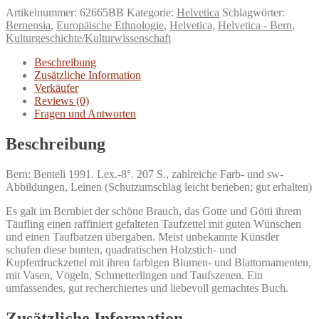
Funktionen
Artikelnummer:
62665BB
Kategorie:
Helvetica
Schlagwörter:
und
Bernensia
,
Europäische Ethnologie
,
Helvetica
,
Helvetica - Bern
,
Formen
Kulturgeschichte/Kulturwissenschaft
vom
17.
Beschreibung
bis
Zusätzliche Information
19.
Verkäufer
Jahrhundert.
Reviews (0)
Menge
Fragen und Antworten
Beschreibung
Bern: Benteli 1991. Lex.-8°. 207 S., zahlreiche Farb- und sw-
Abbildungen, Leinen (Schutzumschlag leicht berieben; gut erhalten)
Es galt im Bernbiet der schöne Brauch, das Gotte und Götti ihrem
Täufling einen raffiniert gefalteten Taufzettel mit guten Wünschen
und einen Taufbatzen übergaben. Meist unbekannte Künstler
schufen diese bunten, quadratischen Holzstich- und
Kupferdruckzettel mit ihren farbigen Blumen- und Blattornamenten,
mit Vasen, Vögeln, Schmetterlingen und Taufszenen. Ein
umfassendes, gut recherchiertes und liebevoll gemachtes Buch.
Zusätzliche Information