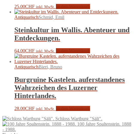
25.00
CHF
In den Warenkorb
inkl. MwSt.
Antiquarisch
Schmid, Emil
Steinkultur im Wallis. Abenteuer und
Entdeckungen.
64.00
CHF
In den Warenkorb
inkl. MwSt.
Antiquarisch
Bieri, Bruno
Burgruine Kastelen. auferstandenes
Wahrzeichen des Luzerner
Hinterlandes.
28.00
CHF
In den Warenkorb
inkl. MwSt.
Schloss Wartburg "Säli".
100 Jahre Spaltenstein. 1888
- 1988.