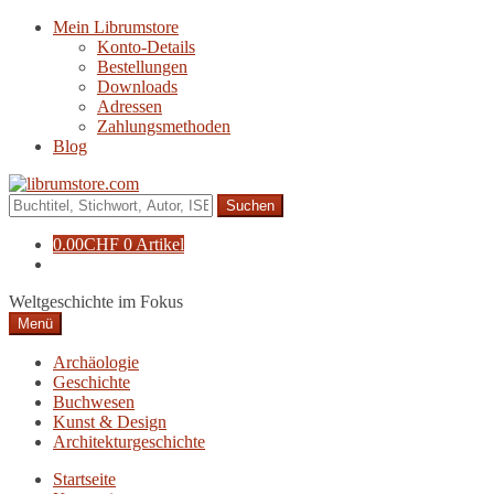
Zur
Zum
Mein Librumstore
Navigation
Inhalt
Konto-Details
springen
springen
Bestellungen
Downloads
Adressen
Zahlungsmethoden
Blog
Suche
nach:
0.00
CHF
0 Artikel
Weltgeschichte im Fokus
Menü
Archäologie
Geschichte
Buchwesen
Kunst & Design
Architekturgeschichte
Startseite