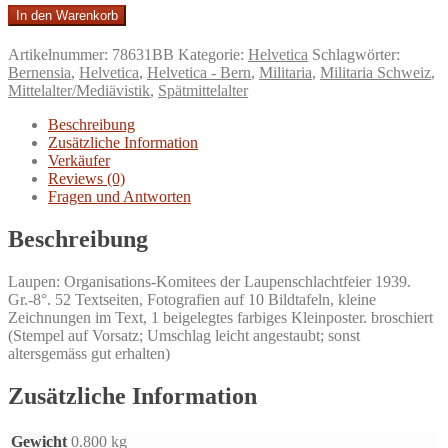
Der
In den Warenkorb
Laupenkrieg
1339.
Artikelnummer:
78631BB
Kategorie:
Helvetica
Schlagwörter:
Festgabe
Bernensia
,
Helvetica
,
Helvetica - Bern
,
Militaria
,
Militaria Schweiz
,
des
Mittelalter/Mediävistik
,
Spätmittelalter
Organisations-
Komitees
Beschreibung
der
Zusätzliche Information
Laupenschlachtfeier
Verkäufer
1939.
Reviews (0)
Menge
Fragen und Antworten
Beschreibung
Laupen: Organisations-Komitees der Laupenschlachtfeier 1939.
Gr.-8°. 52 Textseiten, Fotografien auf 10 Bildtafeln, kleine
Zeichnungen im Text, 1 beigelegtes farbiges Kleinposter. broschiert
(Stempel auf Vorsatz; Umschlag leicht angestaubt; sonst
altersgemäss gut erhalten)
Zusätzliche Information
Gewicht
0.800 kg