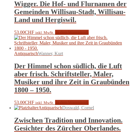
Wigger. Die Hof- und Flurnamen der
Gemeinden Willisau-Stadt, Willisau-
Land und Hergiswil.
53.00
CHF
In den Warenkorb
inkl. MwSt.
Antiquarisch
Wanner, Kurt
Der Himmel schon südlich, die Luft
aber frisch. Schriftsteller, Maler,
Musiker und ihre Zeit in Graubünden
1800 – 1950.
53.00
CHF
In den Warenkorb
inkl. MwSt.
Antiquarisch
Doswald, Cornel
Zwischen Tradition und Innovation.
Gesichter des Zürcher Oberlandes.