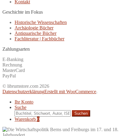
Kontakt
Geschichte im Fokus
Historische Wissenschaften
Archäologie Bücher
Antiquarische Bücher
Fachliteratur | Fachbücher
Zahlungsarten
E-Banking
Rechnung
MasterCard
PayPal
© librumstore.com 2026
Datenschutzerklärung
Erstellt mit WooCommerce
.
Ihr Konto
Suche
Suche
nach:
Warenkorb
0