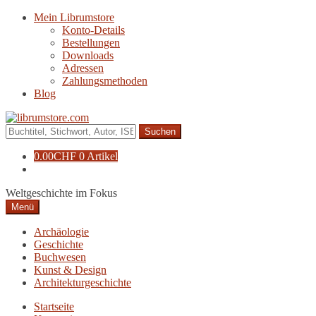
Zur
Zum
Mein Librumstore
Navigation
Inhalt
Konto-Details
springen
springen
Bestellungen
Downloads
Adressen
Zahlungsmethoden
Blog
Suche
nach:
0.00
CHF
0 Artikel
Weltgeschichte im Fokus
Menü
Archäologie
Geschichte
Buchwesen
Kunst & Design
Architekturgeschichte
Startseite