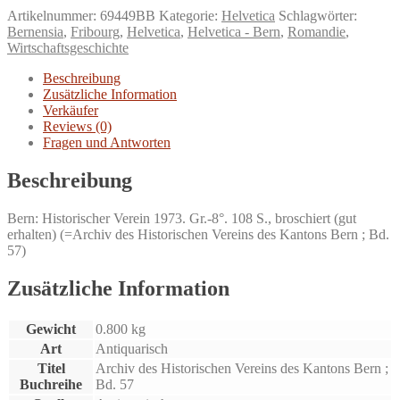
Berns
Artikelnummer:
69449BB
Kategorie:
Helvetica
Schlagwörter:
und
Bernensia
,
Fribourg
,
Helvetica
,
Helvetica - Bern
,
Romandie
,
Freiburgs
Wirtschaftsgeschichte
im
17.
Beschreibung
und
Zusätzliche Information
18.
Verkäufer
Jahrhundert.
Reviews (0)
Menge
Fragen und Antworten
Beschreibung
Bern: Historischer Verein 1973. Gr.-8°. 108 S., broschiert (gut
erhalten) (=Archiv des Historischen Vereins des Kantons Bern ; Bd.
57)
Zusätzliche Information
Gewicht
0.800 kg
Art
Antiquarisch
Titel
Archiv des Historischen Vereins des Kantons Bern ;
Buchreihe
Bd. 57