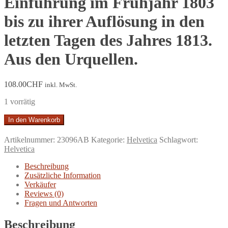
Einführung im Frühjahr 1803
bis zu ihrer Auflösung in den
letzten Tagen des Jahres 1813.
Aus den Urquellen.
108.00
CHF
inkl. MwSt.
1 vorrätig
Geschichte
In den Warenkorb
der
Eidgenossenschaft
Artikelnummer:
23096AB
Kategorie:
Helvetica
Schlagwort:
während
Helvetica
der
Herrschaft
Beschreibung
der
Zusätzliche Information
Vermittlungsakte.
Verkäufer
Von
Reviews (0)
ihrer
Fragen und Antworten
Einführung
im
Beschreibung