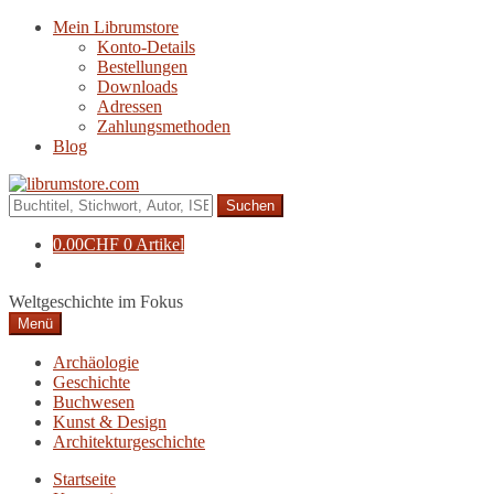
Zur
Zum
Mein Librumstore
Navigation
Inhalt
Konto-Details
springen
springen
Bestellungen
Downloads
Adressen
Zahlungsmethoden
Blog
Suche
nach:
0.00
CHF
0 Artikel
Weltgeschichte im Fokus
Menü
Archäologie
Geschichte
Buchwesen
Kunst & Design
Architekturgeschichte
Startseite