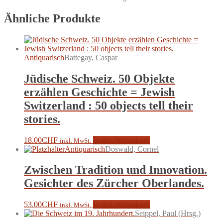
Ähnliche Produkte
Antiquarisch
Battegay, Caspar
Jüdische Schweiz. 50 Objekte
erzählen Geschichte = Jewish
Switzerland : 50 objects tell their
stories.
18.00
CHF
In den Warenkorb
inkl. MwSt.
Antiquarisch
Doswald, Cornel
Zwischen Tradition und Innovation.
Gesichter des Zürcher Oberlandes.
53.00
CHF
In den Warenkorb
inkl. MwSt.
Seippel, Paul (Hrsg.)