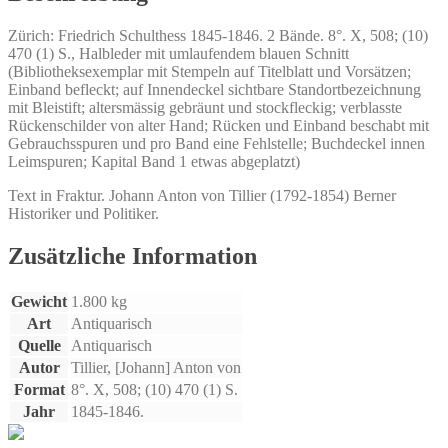
Frühjahr
1803
Zürich: Friedrich Schulthess 1845-1846. 2 Bände. 8°. X, 508; (10)
bis
470 (1) S., Halbleder mit umlaufendem blauen Schnitt
zu
(Bibliotheksexemplar mit Stempeln auf Titelblatt und Vorsätzen;
ihrer
Einband befleckt; auf Innendeckel sichtbare Standortbezeichnung
Auflösung
mit Bleistift; altersmässig gebräunt und stockfleckig; verblasste
in
Rückenschilder von alter Hand; Rücken und Einband beschabt mit
den
Gebrauchsspuren und pro Band eine Fehlstelle; Buchdeckel innen
letzten
Leimspuren; Kapital Band 1 etwas abgeplatzt)
Tagen
des
Text in Fraktur. Johann Anton von Tillier (1792-1854) Berner
Jahres
Historiker und Politiker.
1813.
Aus
Zusätzliche Information
den
Urquellen.
Menge
Gewicht
1.800 kg
Art
Antiquarisch
Quelle
Antiquarisch
Autor
Tillier, [Johann] Anton von
Format
8°. X, 508; (10) 470 (1) S.
Jahr
1845-1846.