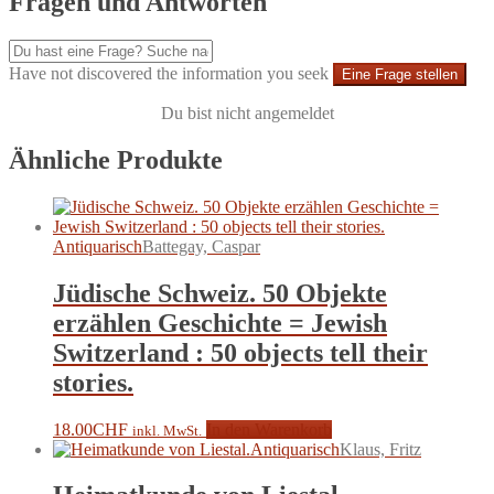
Fragen und Antworten
Have not discovered the information you seek
Eine Frage stellen
Du bist nicht angemeldet
Ähnliche Produkte
Antiquarisch
Battegay, Caspar
Jüdische Schweiz. 50 Objekte
erzählen Geschichte = Jewish
Switzerland : 50 objects tell their
stories.
18.00
CHF
In den Warenkorb
inkl. MwSt.
Antiquarisch
Klaus, Fritz