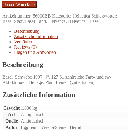
Kannenfeld.
In den Warenkorb
Wie
die
Artikelnummer:
56000BB
Kategorie:
Helvetica
Schlagwörter:
Toten
Basel-Stadt/Basel-Land
,
Helvetica
,
Helvetica - Basel
zu
den
Beschreibung
Lebenden
Zusätzliche Information
kamen
Verkäufer
und
Reviews (0)
ein
Fragen und Antworten
Riese
zu
Beschreibung
einem
Park
Basel: Schwabe 1997. 4°. 127 S., zahlreiche Farb- und sw-
;
Abbildungen, Beilage: Plan, Leinen (gut erhalten)
eine
Basler
Geschichte.
Zusätzliche Information
Menge
Gewicht
1.800 kg
Art
Antiquarisch
Quelle
Antiquarisch
Autor
Eggmann, Verena/Steiner, Bernd