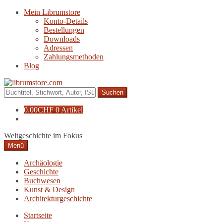
Zur
Zum
Mein Librumstore
Navigation
Inhalt
Konto-Details
springen
springen
Bestellungen
Downloads
Adressen
Zahlungsmethoden
Blog
Suche
nach:
0.00
CHF
0 Artikel
Weltgeschichte im Fokus
Menü
Archäologie
Geschichte
Buchwesen
Kunst & Design
Architekturgeschichte
Startseite