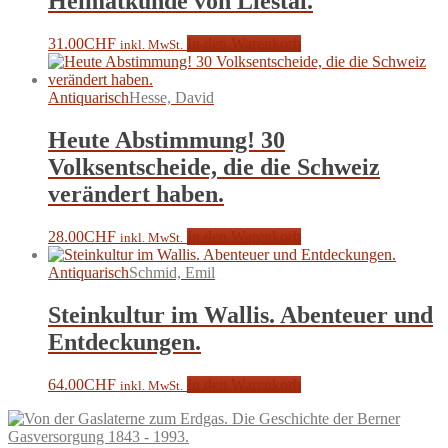
Heimatkunde von Liestal.
31.00
CHF
In den Warenkorb
inkl. MwSt.
Antiquarisch
Hesse, David
Heute Abstimmung! 30
Volksentscheide, die die Schweiz
verändert haben.
28.00
CHF
In den Warenkorb
inkl. MwSt.
Antiquarisch
Schmid, Emil
Steinkultur im Wallis. Abenteuer und
Entdeckungen.
64.00
CHF
In den Warenkorb
inkl. MwSt.