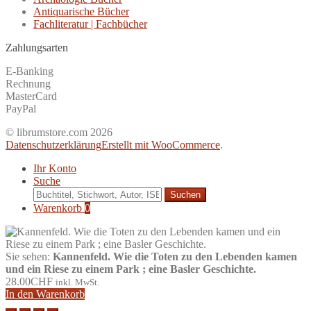
Antiquarische Bücher
Fachliteratur | Fachbücher
Zahlungsarten
E-Banking
Rechnung
MasterCard
PayPal
© librumstore.com 2026
Datenschutzerklärung
Erstellt mit WooCommerce
.
Ihr Konto
Suche
Suche
nach:
Warenkorb
0
Sie sehen:
Kannenfeld. Wie die Toten zu den Lebenden kamen
und ein Riese zu einem Park ; eine Basler Geschichte.
28.00
CHF
inkl. MwSt.
In den Warenkorb