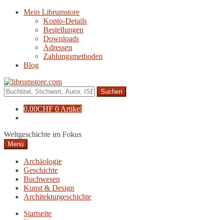
Zur
Zum
Mein Librumstore
Navigation
Inhalt
Konto-Details
springen
springen
Bestellungen
Downloads
Adressen
Zahlungsmethoden
Blog
Suche
nach:
0.00
CHF
0 Artikel
Weltgeschichte im Fokus
Menü
Archäologie
Geschichte
Buchwesen
Kunst & Design
Architekturgeschichte
Startseite