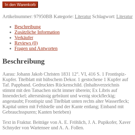
Alpenrosen.
In den Warenkorb
Ein
Taschenbuch
Artikelnummer:
97950BB
Kategorie:
Literatur
Schlagwort:
Literatur
auf
das
Beschreibung
Jahr
Zusätzliche Information
1831.
Verkäufer
Besorgt
Reviews (0)
von
Fragen und Antworten
Schweizerischen
Schriftstellern
Beschreibung
und
Künstlern.
Aarau: Johann Jakob Christen 1831 12°. VI, 416 S. 1 Frontispiz-
Menge
Kupfer. Titelblatt mit hübschem Dekor. 1 gestochene 1 Kupfer auf
Taf. Pappband. Gedrucktes Rückenschild. (Inhaltsverzeichnis
stimmt mit den Tatsachen nicht immer überein; Ex Libris auf
Innendeckel; altersmässig gebräunt und wenig stockfleckig;
angestaubt; Frontispiz und Titelblatt unten rechts alter Wasserfleck;
Kapital unten mit Fehlstelle und der Kante entlang; Einband mit
Gebrauchsspuren; Kanten berieben)
Text in Fraktur. Beiträge von A. E. Fröhlich, J. A. Pupikofer, Xaver
Schnyder von Wartensee und A. A. Follen.