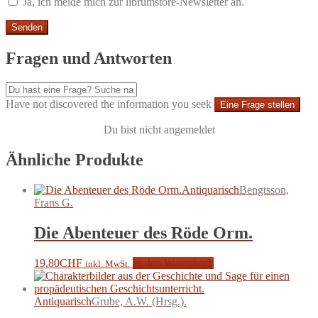
Ja, ich melde mich zur librumstore-Newsletter an.
Fragen und Antworten
Have not discovered the information you seek
Eine Frage stellen
Du bist nicht angemeldet
Ähnliche Produkte
Antiquarisch
Bengtsson,
Frans G.
Die Abenteuer des Röde Orm.
19.80
CHF
In den Warenkorb
inkl. MwSt.
Antiquarisch
Grube, A.W. (Hrsg.).