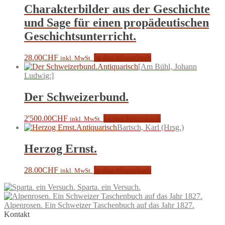
Charakterbilder aus der Geschichte
und Sage für einen propädeutischen
Geschichtsunterricht.
28.00
CHF
In den Warenkorb
inkl. MwSt.
Antiquarisch
[Am Bühl, Johann
Ludwig:]
Der Schweizerbund.
2'500.00
CHF
In den Warenkorb
inkl. MwSt.
Antiquarisch
Bartsch, Karl (Hrsg.)
Herzog Ernst.
28.00
CHF
In den Warenkorb
inkl. MwSt.
Sparta. ein Versuch.
Alpenrosen. Ein Schweizer Taschenbuch auf das Jahr 1827.
Kontakt