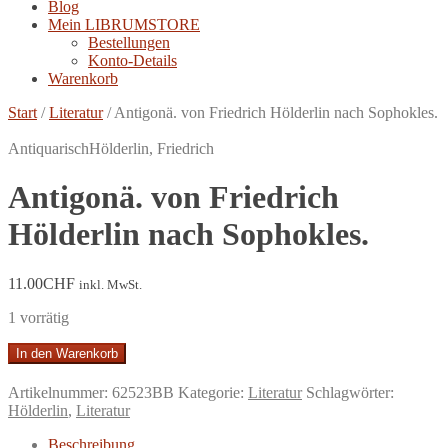
Blog
Mein LIBRUMSTORE
Bestellungen
Konto-Details
Warenkorb
Start
/
Literatur
/
Antigonä. von Friedrich Hölderlin nach Sophokles.
Antiquarisch
Hölderlin, Friedrich
Antigonä. von Friedrich
Hölderlin nach Sophokles.
11.00
CHF
inkl. MwSt.
1 vorrätig
Antigonä.
In den Warenkorb
von
Friedrich
Artikelnummer:
62523BB
Kategorie:
Literatur
Schlagwörter:
Hölderlin
Hölderlin
,
Literatur
nach
Sophokles.
Beschreibung