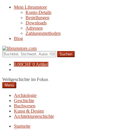
Zur
Zum
Mein Librumstore
Navigation
Inhalt
Konto-Details
springen
springen
Bestellungen
Downloads
Adressen
Zahlungsmethoden
Blog
Suche
nach:
0.00
CHF
0 Artikel
Weltgeschichte im Fokus
Menü
Archäologie
Geschichte
Buchwesen
Kunst & Design
Architekturgeschichte
Startseite