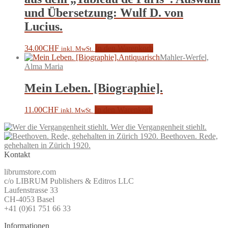
und Übersetzung: Wulf D. von
Lucius.
34.00
CHF
In den Warenkorb
inkl. MwSt.
Antiquarisch
Mahler-Werfel,
Alma Maria
Mein Leben. [Biographie].
11.00
CHF
In den Warenkorb
inkl. MwSt.
Wer die Vergangenheit stiehlt.
Beethoven. Rede,
gehehalten in Zürich 1920.
Kontakt
librumstore.com
c/o LIBRUM Publishers & Editros LLC
Laufenstrasse 33
CH-4053 Basel
+41 (0)61 751 66 33
Informationen