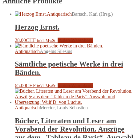
Ähnliche Produkte
Antiquarisch
Bartsch, Karl (Hrsg.)
Herzog Ernst.
28.00
CHF
In den Warenkorb
inkl. MwSt.
Antiquarisch
Angelus Silesius
Sämtliche poetische Werke in drei
Bänden.
65.00
CHF
In den Warenkorb
inkl. MwSt.
Antiquarisch
Mercier, Louis Sébastien
Bücher, Literaten und Leser am
Vorabend der Revolution. Auszüge
aus dem „Tableau de Paris“. Auswahl