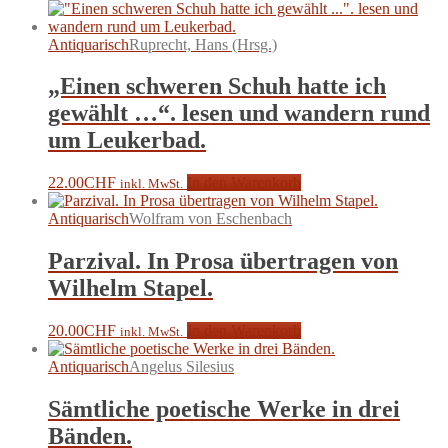
Antiquarisch
Ruprecht, Hans (Hrsg.)
„Einen schweren Schuh hatte ich
gewählt …“. lesen und wandern rund
um Leukerbad.
22.00
CHF
In den Warenkorb
inkl. MwSt.
Antiquarisch
Wolfram von Eschenbach
Parzival. In Prosa übertragen von
Wilhelm Stapel.
20.00
CHF
In den Warenkorb
inkl. MwSt.
Antiquarisch
Angelus Silesius
Sämtliche poetische Werke in drei
Bänden.