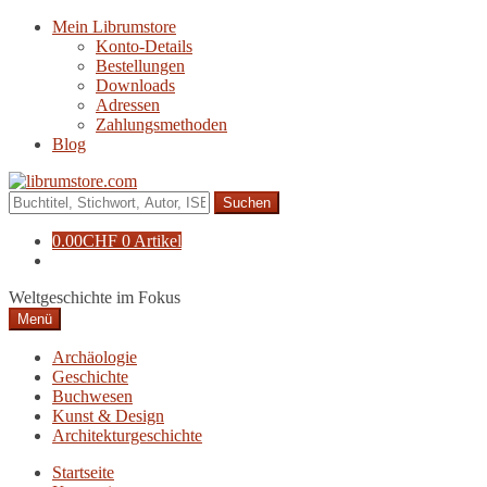
Zur
Zum
Mein Librumstore
Navigation
Inhalt
Konto-Details
springen
springen
Bestellungen
Downloads
Adressen
Zahlungsmethoden
Blog
Suche
nach:
0.00
CHF
0 Artikel
Weltgeschichte im Fokus
Menü
Archäologie
Geschichte
Buchwesen
Kunst & Design
Architekturgeschichte
Startseite