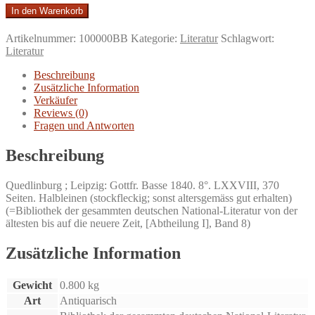
Liederbuch
In den Warenkorb
der
Clara
Artikelnummer:
100000BB
Kategorie:
Literatur
Schlagwort:
Hätzlerin.
Literatur
aus
der
Beschreibung
Handschrift
Zusätzliche Information
des
Verkäufer
Böhmischen
Reviews (0)
Museums
Fragen und Antworten
zu
Prag.
Beschreibung
Menge
Quedlinburg ; Leipzig: Gottfr. Basse 1840. 8°. LXXVIII, 370
Seiten. Halbleinen (stockfleckig; sonst altersgemäss gut erhalten)
(=Bibliothek der gesammten deutschen National-Literatur von der
ältesten bis auf die neuere Zeit, [Abtheilung I], Band 8)
Zusätzliche Information
Gewicht
0.800 kg
Art
Antiquarisch