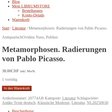
Blog
Mein LIBRUMSTORE
Bestellungen
Konto-Details
Warenkorb
Start
/
Literatur
/
Metamorphosen. Radierungen von Pablo Picasso.
Antiquarisch
Ovidius Naso, Publius
Metamorphosen. Radierungen
von Pablo Picasso.
38.00
CHF
inkl. MwSt.
1 vorrätig
Metamorphosen.
In den Warenkorb
Radierungen
von
Artikelnummer:
20774AB
Kategorie:
Literatur
Schlagwörter:
Pablo
Antike Texte deutsch
,
Klassische Moderne
,
Literatur
,
NL20250630
Picasso.
Menge
Beschreibung