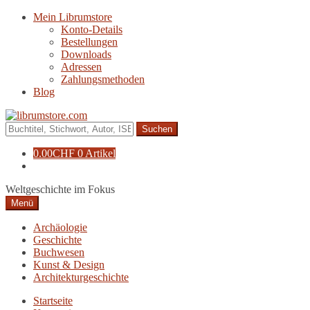
Zur
Zum
Mein Librumstore
Navigation
Inhalt
Konto-Details
springen
springen
Bestellungen
Downloads
Adressen
Zahlungsmethoden
Blog
Suche
nach:
0.00
CHF
0 Artikel
Weltgeschichte im Fokus
Menü
Archäologie
Geschichte
Buchwesen
Kunst & Design
Architekturgeschichte
Startseite