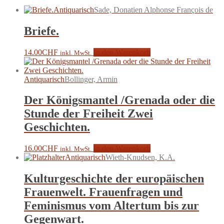
Antiquarisch
Sade, Donatien Alphonse François de
Briefe.
14.00
CHF
In den Warenkorb
inkl. MwSt.
Antiquarisch
Bollinger, Armin
Der Königsmantel /Grenada oder die
Stunde der Freiheit Zwei
Geschichten.
16.00
CHF
In den Warenkorb
inkl. MwSt.
Antiquarisch
Wieth-Knudsen, K.A.
Kulturgeschichte der europäischen
Frauenwelt. Frauenfragen und
Feminismus vom Altertum bis zur
Gegenwart.