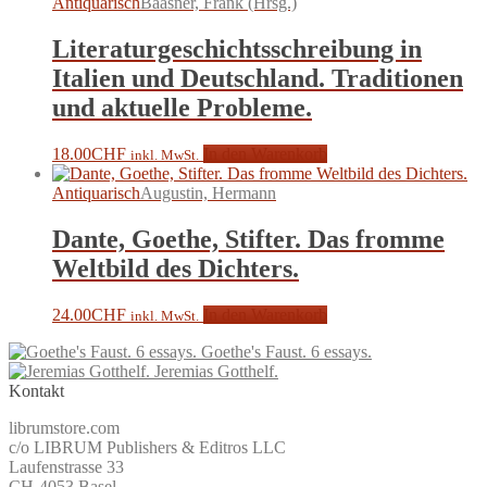
Antiquarisch
Baasner, Frank (Hrsg.)
Literaturgeschichtsschreibung in
Italien und Deutschland. Traditionen
und aktuelle Probleme.
18.00
CHF
In den Warenkorb
inkl. MwSt.
Antiquarisch
Augustin, Hermann
Dante, Goethe, Stifter. Das fromme
Weltbild des Dichters.
24.00
CHF
In den Warenkorb
inkl. MwSt.
Goethe's Faust. 6 essays.
Jeremias Gotthelf.
Kontakt
librumstore.com
c/o LIBRUM Publishers & Editros LLC
Laufenstrasse 33
CH-4053 Basel