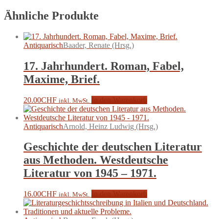
Ähnliche Produkte
Antiquarisch
Baader, Renate (Hrsg.)
17. Jahrhundert. Roman, Fabel,
Maxime, Brief.
20.00
CHF
In den Warenkorb
inkl. MwSt.
Antiquarisch
Arnold, Heinz Ludwig (Hrsg.)
Geschichte der deutschen Literatur
aus Methoden. Westdeutsche
Literatur von 1945 – 1971.
16.00
CHF
In den Warenkorb
inkl. MwSt.