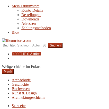
Zur
Zum
Mein Librumstore
Navigation
Inhalt
Konto-Details
springen
springen
Bestellungen
Downloads
Adressen
Zahlungsmethoden
Blog
Suche
nach:
0.00
CHF
0 Artikel
Weltgeschichte im Fokus
Menü
Archäologie
Geschichte
Buchwesen
Kunst & Design
Architekturgeschichte
Startseite