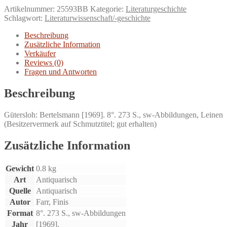
Mitchell-
Artikelnummer:
25593BB
Kategorie:
Literaturgeschichte
Story
Schlagwort:
Literaturwissenschaft/-geschichte
und
die
Beschreibung
Geschichte
Zusätzliche Information
des
Verkäufer
Buches
Reviews (0)
Vom
Fragen und Antworten
Winde
verweht.
Beschreibung
Menge
Gütersloh: Bertelsmann [1969]. 8°. 273 S., sw-Abbildungen, Leinen
(Besitzervermerk auf Schmutztitel; gut erhalten)
Zusätzliche Information
Gewicht
0.8 kg
Art
Antiquarisch
Quelle
Antiquarisch
Autor
Farr, Finis
Format
8°. 273 S., sw-Abbildungen
Jahr
[1969].