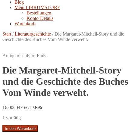
Blog
Mein LIBRUMSTORE
Bestellungen
Konto-Details
Warenkorb
Start
/
Literaturgeschichte
/
Die Margaret-Mitchell-Story und die
Geschichte des Buches Vom Winde verweht.
Antiquarisch
Farr, Finis
Die Margaret-Mitchell-Story
und die Geschichte des Buches
Vom Winde verweht.
16.00
CHF
inkl. MwSt.
1 vorrätig
Die
In den Warenkorb
Margaret-