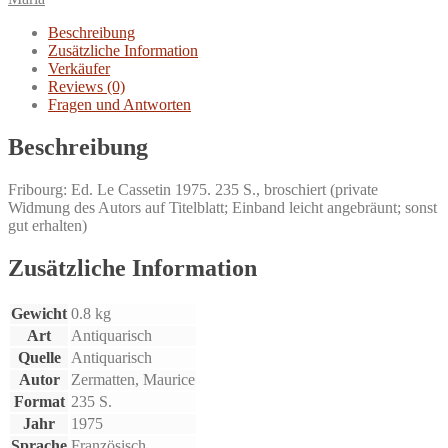
Maria
Rilke.
Beschreibung
Menge
Zusätzliche Information
Verkäufer
Reviews (0)
Fragen und Antworten
Beschreibung
Fribourg: Ed. Le Cassetin 1975. 235 S., broschiert (private
Widmung des Autors auf Titelblatt; Einband leicht angebräunt; sonst
gut erhalten)
Zusätzliche Information
Gewicht
0.8 kg
Art
Antiquarisch
Quelle
Antiquarisch
Autor
Zermatten, Maurice
Format
235 S.
Jahr
1975
Sprache
Französisch