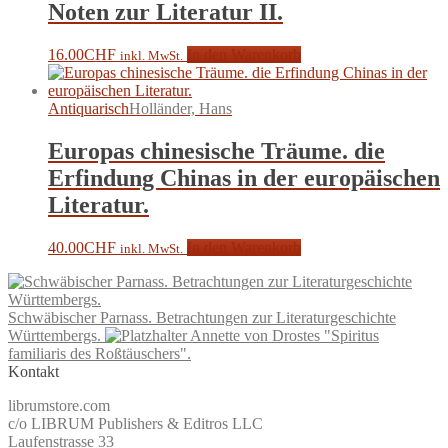
Noten zur Literatur II.
16.00
CHF
In den Warenkorb
inkl. MwSt.
Antiquarisch
Holländer, Hans
Europas chinesische Träume. die
Erfindung Chinas in der europäischen
Literatur.
40.00
CHF
In den Warenkorb
inkl. MwSt.
Schwäbischer Parnass. Betrachtungen zur Literaturgeschichte
Württembergs.
Annette von Drostes "Spiritus
familiaris des Roßtäuschers".
Kontakt
librumstore.com
c/o LIBRUM Publishers & Editros LLC
Laufenstrasse 33