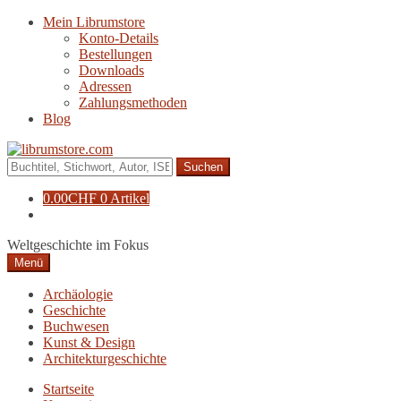
Zur
Zum
Mein Librumstore
Navigation
Inhalt
Konto-Details
springen
springen
Bestellungen
Downloads
Adressen
Zahlungsmethoden
Blog
Suche
nach:
0.00
CHF
0 Artikel
Weltgeschichte im Fokus
Menü
Archäologie
Geschichte
Buchwesen
Kunst & Design
Architekturgeschichte
Startseite