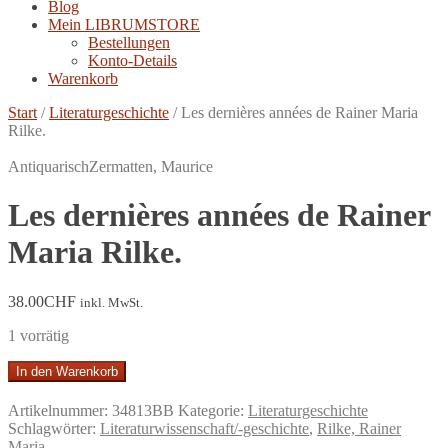
Blog
Mein LIBRUMSTORE
Bestellungen
Konto-Details
Warenkorb
Start
/
Literaturgeschichte
/
Les dernières années de Rainer Maria
Rilke.
Antiquarisch
Zermatten, Maurice
Les dernières années de Rainer
Maria Rilke.
38.00
CHF
inkl. MwSt.
1 vorrätig
Les
In den Warenkorb
dernières
années
Artikelnummer:
34813BB
Kategorie:
Literaturgeschichte
de
Schlagwörter:
Literaturwissenschaft/-geschichte
,
Rilke, Rainer
Rainer
Maria