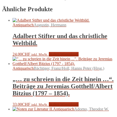
Ähnliche Produkte
Antiquarisch
Augustin, Hermann
Adalbert Stifter und das christliche
Weltbild.
24.00
CHF
In den Warenkorb
inkl. MwSt.
Antiquarisch
Bächtiger, Franz/Holl, Hanns Peter (Hrsg.)
„… zu schreien in die Zeit hinein …“.
Beiträge zu Jeremias Gotthelf/Albert
Bitzius (1797 – 1854).
33.00
CHF
In den Warenkorb
inkl. MwSt.
Antiquarisch
Adorno, Theodor W.