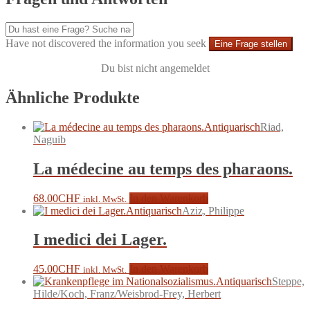
Have not discovered the information you seek
Eine Frage stellen
Du bist nicht angemeldet
Ähnliche Produkte
Antiquarisch
Riad,
Naguib
La médecine au temps des pharaons.
68.00
CHF
In den Warenkorb
inkl. MwSt.
Antiquarisch
Aziz, Philippe
I medici dei Lager.
45.00
CHF
In den Warenkorb
inkl. MwSt.
Antiquarisch
Steppe,
Hilde/Koch, Franz/Weisbrod-Frey, Herbert