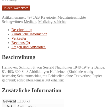
Wollen
In den Warenkorb
und
Schaffen.
Artikelnummer:
4975AB
Kategorie:
Medizingeschichte
Lebenserinnerungen
Schlagwörter:
Medizin
,
Medizingeschichte
aus
einer
Beschreibung
Wendezeit
Zusätzliche Information
der
Verkäufer
Heilkunde,
Reviews (0)
1868-
Fragen und Antworten
1932,
1933-
Beschreibung
1946.
Menge
Hannover: Schmorl & von Seefeld Nachfolger 1948-1949. 2 Bände.
8°. 403; 309 S., 3 Abbildungen Halbleinen (Einbände wenig
beschabt; Schutzumschlag mit Fehlstellen ohne Textverlust; Papier
gebräunt; sonst altersgemäss gut erhalten)
Zusätzliche Information
Gewicht
1.100 kg
Art
Antiquarisch