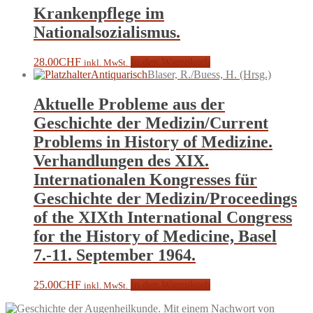
Krankenpflege im
Nationalsozialismus.
28.00
CHF
In den Warenkorb
inkl. MwSt.
Antiquarisch
Blaser, R./Buess, H. (Hrsg.)
Aktuelle Probleme aus der
Geschichte der Medizin/Current
Problems in History of Medizine.
Verhandlungen des XIX.
Internationalen Kongresses für
Geschichte der Medizin/Proceedings
of the XIXth International Congress
for the History of Medicine, Basel
7.-11. September 1964.
25.00
CHF
In den Warenkorb
inkl. MwSt.