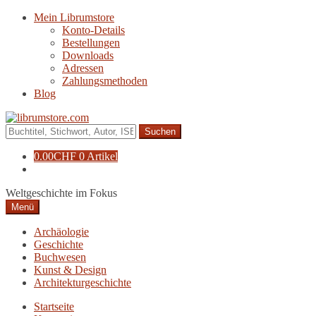
Zur
Zum
Mein Librumstore
Navigation
Inhalt
Konto-Details
springen
springen
Bestellungen
Downloads
Adressen
Zahlungsmethoden
Blog
Suche
nach:
0.00
CHF
0 Artikel
Weltgeschichte im Fokus
Menü
Archäologie
Geschichte
Buchwesen
Kunst & Design
Architekturgeschichte
Startseite