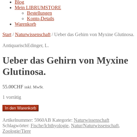
Blog
Mein LIBRUMSTORE
Bestellungen
Konto-Details
Warenkorb
Start
/
Naturwissenschaft
/
Ueber das Gehirn von Myxine Glutinosa.
Antiquarisch
Edinger, L.
Ueber das Gehirn von Myxine
Glutinosa.
55.00
CHF
inkl. MwSt.
1 vorrätig
Ueber
In den Warenkorb
das
Gehirn
Artikelnummer:
5960AB
Kategorie:
Naturwissenschaft
von
Schlagwörter:
Fische/Ichthyologie
,
Natur/Naturwissenschaft
,
Myxine
Zoologie/Tiere
Glutinosa.