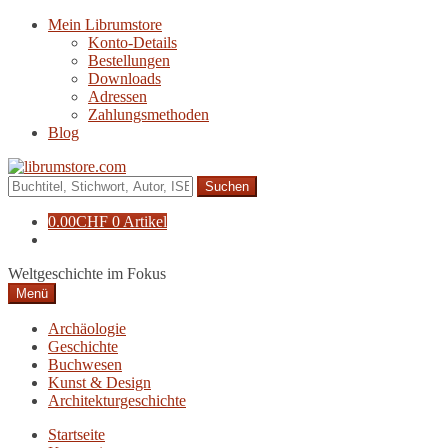
Zur
Zum
Mein Librumstore
Navigation
Inhalt
Konto-Details
springen
springen
Bestellungen
Downloads
Adressen
Zahlungsmethoden
Blog
Suche
nach:
0.00
CHF
0 Artikel
Weltgeschichte im Fokus
Menü
Archäologie
Geschichte
Buchwesen
Kunst & Design
Architekturgeschichte
Startseite