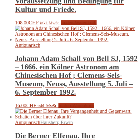
Voraussetzung und Bedingung für
Kultur und Friede.
108.00
CHF
In den Warenkorb
inkl. MwSt.
Antiquarisch
Johann Adam Schall von Bell SJ, 1592
– 1666. ein Kölner Astronom am
Chinesischen Hof ; Clemens-Sels-
Museum, Neuss, Ausstellung 5. Juli –
6. September 1992.
16.00
CHF
In den Warenkorb
inkl. MwSt.
Antiquarisch
Hausherr, Erwin
Die Berner Elfenau. Ihre