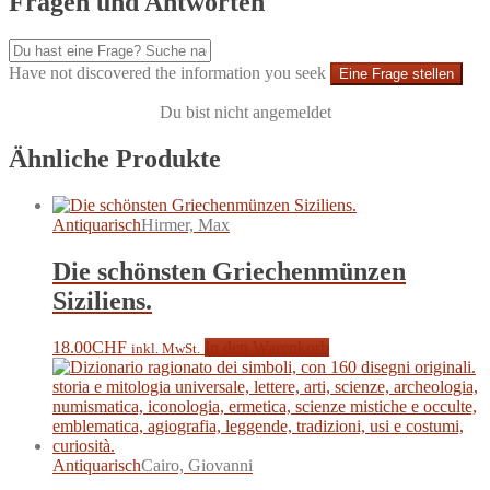
Fragen und Antworten
Have not discovered the information you seek
Eine Frage stellen
Du bist nicht angemeldet
Ähnliche Produkte
Antiquarisch
Hirmer, Max
Die schönsten Griechenmünzen
Siziliens.
18.00
CHF
In den Warenkorb
inkl. MwSt.
Antiquarisch
Cairo, Giovanni