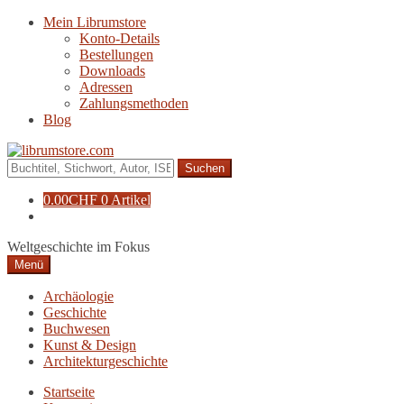
Zur
Zum
Mein Librumstore
Navigation
Inhalt
Konto-Details
springen
springen
Bestellungen
Downloads
Adressen
Zahlungsmethoden
Blog
Suche
nach:
0.00
CHF
0 Artikel
Weltgeschichte im Fokus
Menü
Archäologie
Geschichte
Buchwesen
Kunst & Design
Architekturgeschichte
Startseite