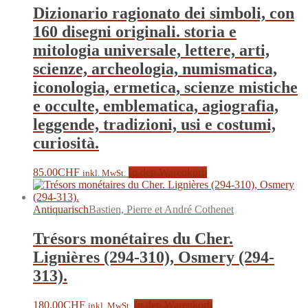
Dizionario ragionato dei simboli, con
160 disegni originali. storia e
mitologia universale, lettere, arti,
scienze, archeologia, numismatica,
iconologia, ermetica, scienze mistiche
e occulte, emblematica, agiografia,
leggende, tradizioni, usi e costumi,
curiosità.
85.00
CHF
In den Warenkorb
inkl. MwSt.
Antiquarisch
Bastien, Pierre et André Cothenet
Trésors monétaires du Cher.
Lignières (294-310), Osmery (294-
313).
180.00
CHF
In den Warenkorb
inkl. MwSt.