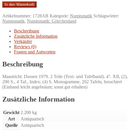
Catalogue
In den Warenkorb
des
Monnaies
Artikelnummer:
1728AB
Kategorie:
Numismatik
Schlagwörter:
Greques
Numismatik
,
Numismatik: Griechenland
antiques
de
Beschreibung
l'ancienne
Zusätzliche Information
collection
Verkäufer
Pozzi.
Reviews (0)
Monnaies
Fragen und Antworten
frappées
en
Beschreibung
Europe.
Menge
Maastricht: Dussen 1979. 2 Teile (Text- und Tafelband). 4°. XII, (2),
290 S., 4 Taf., Index; (4) S. Monogramme, 202 Tafeln, broschiert
(Einband leicht angebräunt; sonst gut erhalten)
Zusätzliche Information
Gewicht
2.200 kg
Art
Antiquarisch
Quelle
Antiquarisch