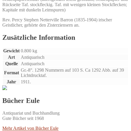
Rückseite Taf. stockfleckig. Taf. mit wenigen kleinen Stockflecken;
englischen
Kapitale mit dunkeln Leimspuren)
Gelehrten.
Menge
Rev. Percy Stephen Netterville Barron (1835-1904) irischer
Geistlicher, gehörte den Zisterziensern an.
Zusätzliche Information
Gewicht
0.800 kg
Art
Antiquarisch
Quelle
Antiquarisch
Gr.-8°. 1298 Nummern auf 103 S. Ca 1292 Abb. auf 39
Format
Lichtdrucktaf.
Jahr
1911.
Bücher Eule
Antiquariat und Buchhandlung
Gute Bücher seit 1968
Mehr Artikel von Bücher Eule