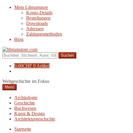
Zur
Zum
Mein Librumstore
Navigation
Inhalt
Konto-Details
springen
springen
Bestellungen
Downloads
Adressen
Zahlungsmethoden
Blog
Suche
nach:
0.00
CHF
0 Artikel
Weltgeschichte im Fokus
Menü
Archäologie
Geschichte
Buchwesen
Kunst & Design
Architekturgeschichte
Startseite