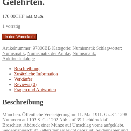
Gelehrten.
176.00
CHF
inkl. MwSt.
1 vorrätig
Jacob
In den Warenkorb
Hirsch:
Katalog
Artikelnummer:
97806BB
Kategorie:
Numismatik
Schlagwörter:
No.
Numismatik
,
Numismatik der Antike
,
Numismatik:
XXX:
Auktionskataloge
Griechische
und
Beschreibung
Römische
Zusätzliche Information
Münzen
Verkäufer
aus
Reviews (0)
dem
Fragen und Antworten
Besitze
des
Beschreibung
Rev.
Percy
München: Öffentliche Versteigerung am 11. Mai 1911. Gr.-8°. 1298
Barron
Nummern auf 103 S. Ca 1292 Abb. auf 39 Lichtdrucktaf.
und
Broschiert. Abdruck einer Münze auf Umschlag vorne aufgeklebt.
eines
Seidenpapierschutz. (altersgemäss leicht gebräunt; Seidenpapier und
bekannten