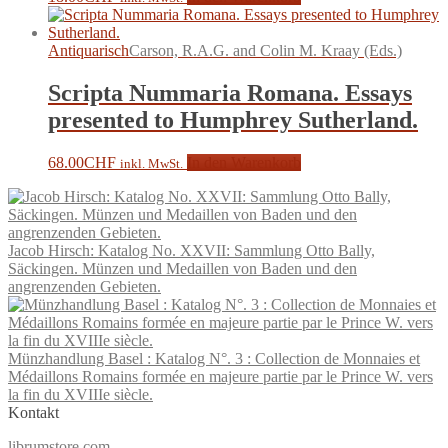
Antiquarisch
Carson, R.A.G. and Colin M. Kraay (Eds.)
Scripta Nummaria Romana. Essays
presented to Humphrey Sutherland.
68.00
CHF
In den Warenkorb
inkl. MwSt.
Jacob Hirsch: Katalog No. XXVII: Sammlung Otto Bally,
Säckingen. Münzen und Medaillen von Baden und den
angrenzenden Gebieten.
Münzhandlung Basel : Katalog N°. 3 : Collection de Monnaies et
Médaillons Romains formée en majeure partie par le Prince W. vers
la fin du XVIIIe siècle.
Kontakt
librumstore.com