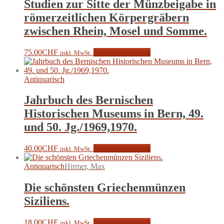
Studien zur Sitte der Münzbeigabe in
römerzeitlichen Körpergräbern
zwischen Rhein, Mosel und Somme.
75.00
CHF
In den Warenkorb
inkl. MwSt.
Antiquarisch
Jahrbuch des Bernischen
Historischen Museums in Bern, 49.
und 50. Jg./1969,1970.
40.00
CHF
In den Warenkorb
inkl. MwSt.
Antiquarisch
Hirmer, Max
Die schönsten Griechenmünzen
Siziliens.
18.00
CHF
In den Warenkorb
inkl. MwSt.