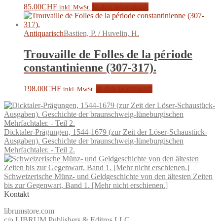
85.00
CHF
In den Warenkorb
inkl. MwSt.
Antiquarisch
Bastien, P. / Huvelin, H.
Trouvaille de Folles de la période
constantinienne (307-317).
198.00
CHF
In den Warenkorb
inkl. MwSt.
Dicktaler-Prägungen, 1544-1679 (zur Zeit der Löser-Schaustück-
Ausgaben). Geschichte der braunschweig-lüneburgischen
Mehrfachtaler. - Teil 2.
Schweizerische Münz- und Geldgeschichte von den ältesten Zeiten
bis zur Gegenwart, Band 1. [Mehr nicht erschienen.]
Kontakt
librumstore.com
c/o LIBRUM Publishers & Editros LLC