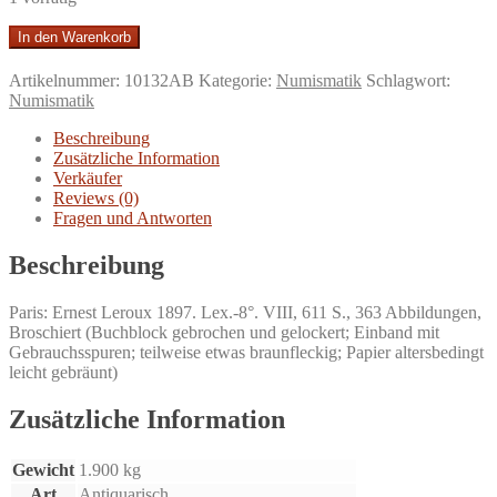
Traité
In den Warenkorb
de
numismatique
Artikelnummer:
10132AB
Kategorie:
Numismatik
Schlagwort:
moderne
Numismatik
et
contemporaine.
Beschreibung
-
Zusätzliche Information
1ère
Verkäufer
partie:
Reviews (0)
Epoque
Fragen und Antworten
moderne,
XVIe-
Beschreibung
XVIIIe
siècle.
Paris: Ernest Leroux 1897. Lex.-8°. VIII, 611 S., 363 Abbildungen,
Menge
Broschiert (Buchblock gebrochen und gelockert; Einband mit
Gebrauchsspuren; teilweise etwas braunfleckig; Papier altersbedingt
leicht gebräunt)
Zusätzliche Information
Gewicht
1.900 kg
Art
Antiquarisch