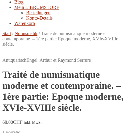
Blog
Mein LIBRUMSTORE
Bestellungen
Konto-Details
Warenkorb
Start
/
Numismatik
/
Traité de numismatique moderne et
contemporaine. – 1ère partie: Epoque moderne, XVIe-XVIIIe
siècle.
Antiquarisch
Engel, Arthur et Raymond Serrure
Traité de numismatique
moderne et contemporaine. –
1ère partie: Epoque moderne,
XVIe-XVIIIe siècle.
68.00
CHF
inkl. MwSt.
1 vorrätig