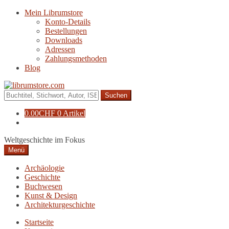
Zur
Zum
Mein Librumstore
Navigation
Inhalt
Konto-Details
springen
springen
Bestellungen
Downloads
Adressen
Zahlungsmethoden
Blog
Suche
nach:
0.00
CHF
0 Artikel
Weltgeschichte im Fokus
Menü
Archäologie
Geschichte
Buchwesen
Kunst & Design
Architekturgeschichte
Startseite