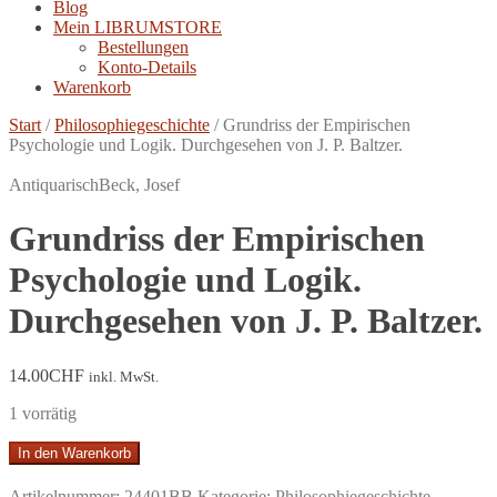
Blog
Mein LIBRUMSTORE
Bestellungen
Konto-Details
Warenkorb
Start
/
Philosophiegeschichte
/
Grundriss der Empirischen
Psychologie und Logik. Durchgesehen von J. P. Baltzer.
Antiquarisch
Beck, Josef
Grundriss der Empirischen
Psychologie und Logik.
Durchgesehen von J. P. Baltzer.
14.00
CHF
inkl. MwSt.
1 vorrätig
Grundriss
In den Warenkorb
der
Empirischen
Artikelnummer:
24401BB
Kategorie:
Philosophiegeschichte