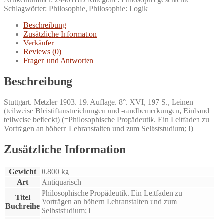
Psychologie
Schlagwörter:
Philosophie
,
Philosophie: Logik
und
Logik.
Beschreibung
Durchgesehen
Zusätzliche Information
von
Verkäufer
J.
Reviews (0)
P.
Fragen und Antworten
Baltzer.
Menge
Beschreibung
Stuttgart. Metzler 1903. 19. Auflage. 8°. XVI, 197 S., Leinen
(teilweise Bleistiftanstreichungen und -randbemerkungen; Einband
teilweise befleckt) (=Philosophische Propädeutik. Ein Leitfaden zu
Vorträgen an höhern Lehranstalten und zum Selbststudium; I)
Zusätzliche Information
Gewicht
0.800 kg
Art
Antiquarisch
Philosophische Propädeutik. Ein Leitfaden zu
Titel
Vorträgen an höhern Lehranstalten und zum
Buchreihe
Selbststudium; I