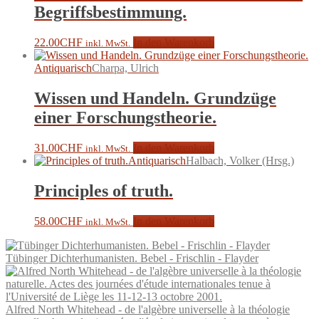
Begriffsbestimmung.
22.00
CHF
In den Warenkorb
inkl. MwSt.
Antiquarisch
Charpa, Ulrich
Wissen und Handeln. Grundzüge
einer Forschungstheorie.
31.00
CHF
In den Warenkorb
inkl. MwSt.
Antiquarisch
Halbach, Volker (Hrsg.)
Principles of truth.
58.00
CHF
In den Warenkorb
inkl. MwSt.
Tübinger Dichterhumanisten. Bebel - Frischlin - Flayder
Alfred North Whitehead - de l'algèbre universelle à la théologie