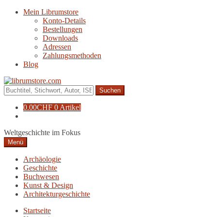
Zur
Zum
Mein Librumstore
Navigation
Inhalt
Konto-Details
springen
springen
Bestellungen
Downloads
Adressen
Zahlungsmethoden
Blog
Suche
nach:
0.00
CHF
0 Artikel
Weltgeschichte im Fokus
Menü
Archäologie
Geschichte
Buchwesen
Kunst & Design
Architekturgeschichte
Startseite