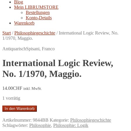
Blog
Mein LIBRUMSTORE
Bestellungen
Konto-Details
Warenkorb
Start
/
Philosophiegeschichte
/
International Logic Review, No.
1/1970, Maggio.
Antiquarisch
Spisani, Franco
International Logic Review,
No. 1/1970, Maggio.
14.00
CHF
inkl. MwSt.
1 vorrätig
International
In den Warenkorb
Logic
Review,
Artikelnummer:
9844BB
Kategorie:
Philosophiegeschichte
No.
Schlagwörter:
Philosophie
,
Philosophie: Logik
1/1970,