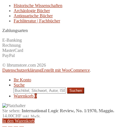
Historische Wissenschaften
Archäologie Bücher
Antiquarische Bücher
Fachliteratur | Fachbücher
Zahlungsarten
E-Banking
Rechnung
MasterCard
PayPal
© librumstore.com 2026
Datenschutzerklärung
Erstellt mit WooCommerce
.
Ihr Konto
Suche
Suche
nach:
Warenkorb
0
Sie sehen:
International Logic Review, No. 1/1970, Maggio.
14.00
CHF
inkl. MwSt.
In den Warenkorb