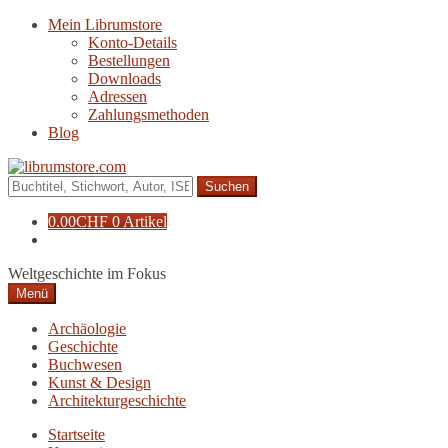
Zur
Zum
Mein Librumstore
Navigation
Inhalt
Konto-Details
springen
springen
Bestellungen
Downloads
Adressen
Zahlungsmethoden
Blog
Suche
nach:
0.00
CHF
0 Artikel
Weltgeschichte im Fokus
Menü
Archäologie
Geschichte
Buchwesen
Kunst & Design
Architekturgeschichte
Startseite