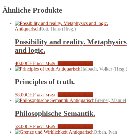
Ähnliche Produkte
Antiquarisch
Rott, Hans (Hrsg.)
Possibility and reality. Metaphysics
and logic.
40.00
CHF
In den Warenkorb
inkl. MwSt.
Antiquarisch
Halbach, Volker (Hrsg.)
Principles of truth.
58.00
CHF
In den Warenkorb
inkl. MwSt.
Antiquarisch
Bremer, Manuel
Philosophische Semantik.
58.00
CHF
In den Warenkorb
inkl. MwSt.
Antiquarisch
Orban, Ivan