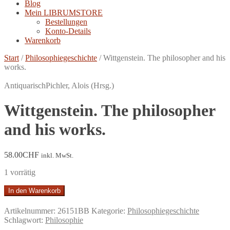
Blog
Mein LIBRUMSTORE
Bestellungen
Konto-Details
Warenkorb
Start
/
Philosophiegeschichte
/
Wittgenstein. The philosopher and his
works.
Antiquarisch
Pichler, Alois (Hrsg.)
Wittgenstein. The philosopher
and his works.
58.00
CHF
inkl. MwSt.
1 vorrätig
Wittgenstein.
In den Warenkorb
The
philosopher
Artikelnummer:
26151BB
Kategorie:
Philosophiegeschichte
and
Schlagwort:
Philosophie
his