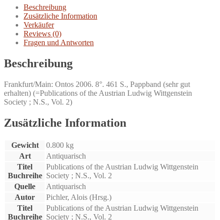
works.
Beschreibung
Menge
Zusätzliche Information
Verkäufer
Reviews (0)
Fragen und Antworten
Beschreibung
Frankfurt/Main: Ontos 2006. 8°. 461 S., Pappband (sehr gut
erhalten) (=Publications of the Austrian Ludwig Wittgenstein
Society ; N.S., Vol. 2)
Zusätzliche Information
Gewicht
0.800 kg
Art
Antiquarisch
Titel
Publications of the Austrian Ludwig Wittgenstein
Buchreihe
Society ; N.S., Vol. 2
Quelle
Antiquarisch
Autor
Pichler, Alois (Hrsg.)
Titel
Publications of the Austrian Ludwig Wittgenstein
Buchreihe
Society ; N.S., Vol. 2