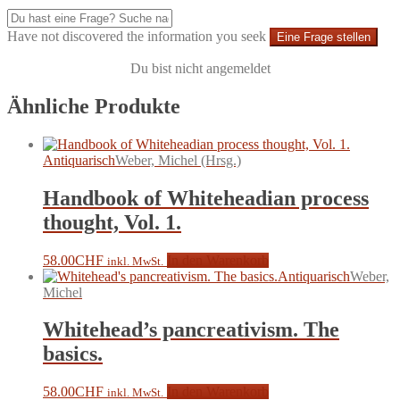
Have not discovered the information you seek
Eine Frage stellen
Du bist nicht angemeldet
Ähnliche Produkte
Antiquarisch
Weber, Michel (Hrsg.)
Handbook of Whiteheadian process
thought, Vol. 1.
58.00
CHF
In den Warenkorb
inkl. MwSt.
Antiquarisch
Weber,
Michel
Whitehead’s pancreativism. The
basics.
58.00
CHF
In den Warenkorb
inkl. MwSt.