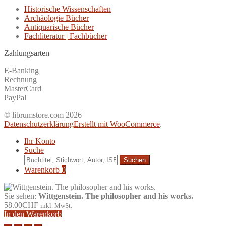
Historische Wissenschaften
Archäologie Bücher
Antiquarische Bücher
Fachliteratur | Fachbücher
Zahlungsarten
E-Banking
Rechnung
MasterCard
PayPal
© librumstore.com 2026
Datenschutzerklärung
Erstellt mit WooCommerce
.
Ihr Konto
Suche
Suche
nach:
Warenkorb
0
Sie sehen:
Wittgenstein. The philosopher and his works.
58.00
CHF
inkl. MwSt.
In den Warenkorb