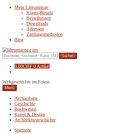
Zur
Zum
Mein Librumstore
Navigation
Inhalt
Konto-Details
springen
springen
Bestellungen
Downloads
Adressen
Zahlungsmethoden
Blog
Suche
nach:
0.00
CHF
0 Artikel
Weltgeschichte im Fokus
Menü
Archäologie
Geschichte
Buchwesen
Kunst & Design
Architekturgeschichte
Startseite