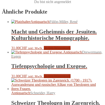
Du bist nicht angemeldet
Ähnliche Produkte
Antiquarisch
Fülöp-Miller, René
Macht und Geheimnis der Jesuiten.
Kulturhistorische Monographie.
31.00
CHF
In den Warenkorb
inkl. MwSt.
Antiquarisch
Drewermann,
Eugen
Tiefenpsychologie und Exegese.
31.00
CHF
In den Warenkorb
inkl. MwSt.
Antiquarisch
Schneider, Harry
Schweizer Theologen im Zarenreich.