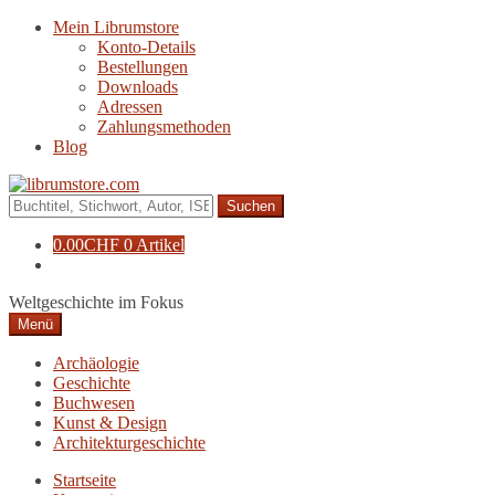
Zur
Zum
Mein Librumstore
Navigation
Inhalt
Konto-Details
springen
springen
Bestellungen
Downloads
Adressen
Zahlungsmethoden
Blog
Suche
nach:
0.00
CHF
0 Artikel
Weltgeschichte im Fokus
Menü
Archäologie
Geschichte
Buchwesen
Kunst & Design
Architekturgeschichte
Startseite