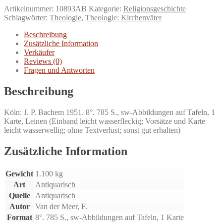
Seelsorger.
Artikelnummer:
10893AB
Kategorie:
Religionsgeschichte
Leben
Schlagwörter:
Theologie
,
Theologie: Kirchenväter
und
Wirken
Beschreibung
eines
Zusätzliche Information
Kirchenvaters.
Verkäufer
Menge
Reviews (0)
Fragen und Antworten
Beschreibung
Köln: J. P. Bachem 1951. 8°. 785 S., sw-Abbildungen auf Tafeln, 1
Karte, Leinen (Einband leicht wasserfleckig; Vorsätze und Karte
leicht wasserwellig; ohne Textverlust; sonst gut erhalten)
Zusätzliche Information
Gewicht
1.100 kg
Art
Antiquarisch
Quelle
Antiquarisch
Autor
Van der Meer, F.
Format
8°. 785 S., sw-Abbildungen auf Tafeln, 1 Karte