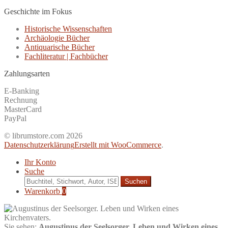
Geschichte im Fokus
Historische Wissenschaften
Archäologie Bücher
Antiquarische Bücher
Fachliteratur | Fachbücher
Zahlungsarten
E-Banking
Rechnung
MasterCard
PayPal
© librumstore.com 2026
Datenschutzerklärung
Erstellt mit WooCommerce
.
Ihr Konto
Suche
Suche
nach:
Warenkorb
0
Sie sehen:
Augustinus der Seelsorger. Leben und Wirken eines