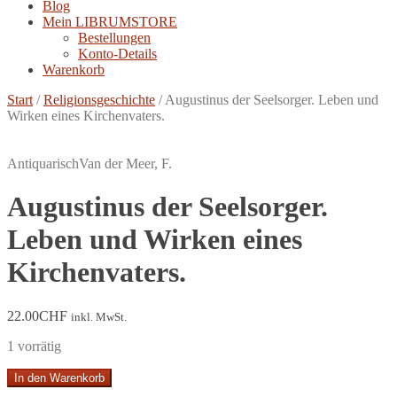
Blog
Mein LIBRUMSTORE
Bestellungen
Konto-Details
Warenkorb
Start
/
Religionsgeschichte
/
Augustinus der Seelsorger. Leben und
Wirken eines Kirchenvaters.
Antiquarisch
Van der Meer, F.
Augustinus der Seelsorger.
Leben und Wirken eines
Kirchenvaters.
22.00
CHF
inkl. MwSt.
1 vorrätig
Augustinus
In den Warenkorb
der