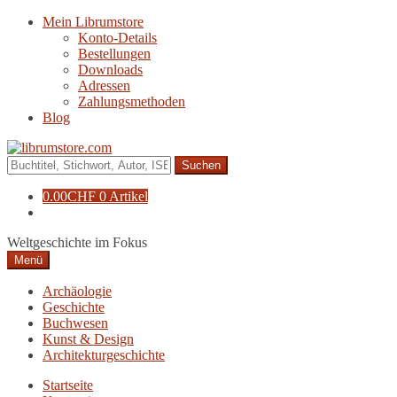
Zur
Zum
Mein Librumstore
Navigation
Inhalt
Konto-Details
springen
springen
Bestellungen
Downloads
Adressen
Zahlungsmethoden
Blog
Suche
nach:
0.00
CHF
0 Artikel
Weltgeschichte im Fokus
Menü
Archäologie
Geschichte
Buchwesen
Kunst & Design
Architekturgeschichte
Startseite