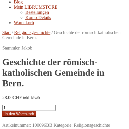
Blog
Mein LIBRUMSTORE
Bestellungen
Konto-Details
Warenkorb
Start
/
Religionsgeschichte
/
Geschichte der römisch-katholischen
Gemeinde in Bern.
Stammler, Jakob
Geschichte der römisch-
katholischen Gemeinde in
Bern.
28.00
CHF
inkl. MwSt.
Geschichte
der
In den Warenkorb
römisch-
katholischen
Artikelnummer:
100096BB
Kategorie:
Religionsgeschichte
Gemeinde