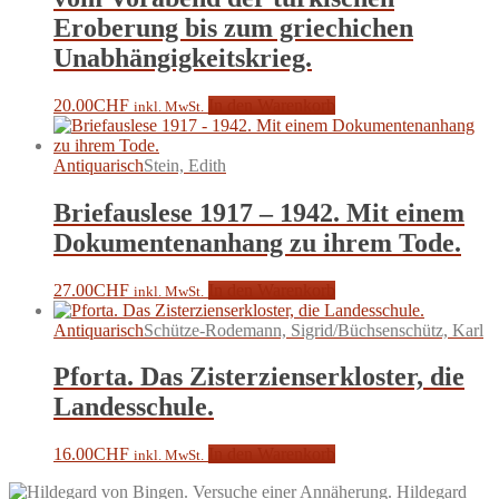
Eroberung bis zum griechichen
Unabhängigkeitskrieg.
20.00
CHF
In den Warenkorb
inkl. MwSt.
Antiquarisch
Stein, Edith
Briefauslese 1917 – 1942. Mit einem
Dokumentenanhang zu ihrem Tode.
27.00
CHF
In den Warenkorb
inkl. MwSt.
Antiquarisch
Schütze-Rodemann, Sigrid/Büchsenschütz, Karl
Pforta. Das Zisterzienserkloster, die
Landesschule.
16.00
CHF
In den Warenkorb
inkl. MwSt.
Hildegard