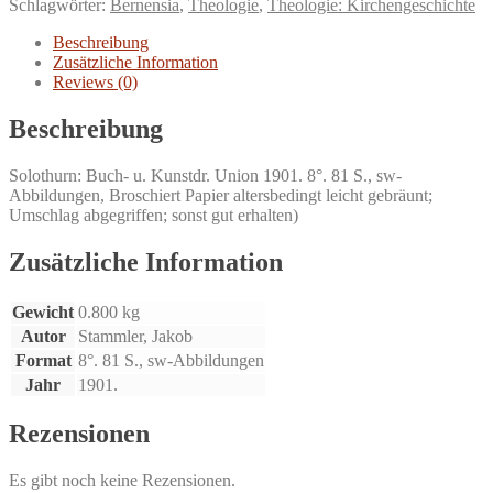
Schlagwörter:
Bernensia
,
Theologie
,
Theologie: Kirchengeschichte
in
Bern.
Beschreibung
Menge
Zusätzliche Information
Reviews (0)
Beschreibung
Solothurn: Buch- u. Kunstdr. Union 1901. 8°. 81 S., sw-
Abbildungen, Broschiert Papier altersbedingt leicht gebräunt;
Umschlag abgegriffen; sonst gut erhalten)
Zusätzliche Information
Gewicht
0.800 kg
Autor
Stammler, Jakob
Format
8°. 81 S., sw-Abbildungen
Jahr
1901.
Rezensionen
Es gibt noch keine Rezensionen.