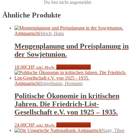
Du bist nicht angemeldet
Ähnliche Produkte
Antiquarisch
Hirsch, Hans
Mengenplanung und Preisplanung in
der Sowjetunion.
18.00
CHF
In den Warenkorb
inkl. MwSt.
Antiquarisch
Brügelmann, Hermann
Politische Ökonomie in kritischen
Jahren. Die Friedrich-List-
Gesellschaft e.V. von 1925 – 1935.
24.00
CHF
In den Warenkorb
inkl. MwSt.
Antiquarisch
Nagy, Tibor