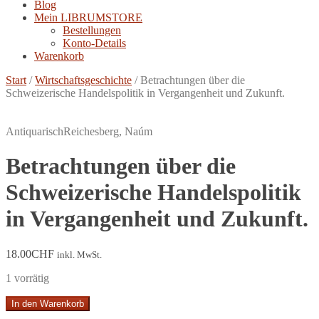
Blog
Mein LIBRUMSTORE
Bestellungen
Konto-Details
Warenkorb
Start
/
Wirtschaftsgeschichte
/
Betrachtungen über die
Schweizerische Handelspolitik in Vergangenheit und Zukunft.
Antiquarisch
Reichesberg, Naúm
Betrachtungen über die
Schweizerische Handelspolitik
in Vergangenheit und Zukunft.
18.00
CHF
inkl. MwSt.
1 vorrätig
Betrachtungen
In den Warenkorb
über