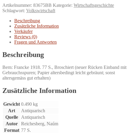
die
Artikelnummer:
83675BB
Kategorie:
Wirtschaftsgeschichte
Schweizerische
Schlagwort:
Volkswirtschaft
Handelspolitik
in
Beschreibung
Vergangenheit
Zusätzliche Information
und
Verkäufer
Zukunft.
Reviews (0)
Menge
Fragen und Antworten
Beschreibung
Bern: Francke 1918. 77 S., Broschiert (neuer Rücken Einband mit
Gebrauchsspuren; Papier altersbedingt leicht gebräunt; sonst
altersgemäss gut erhalten)
Zusätzliche Information
Gewicht
0.490 kg
Art
Antiquarisch
Quelle
Antiquarisch
Autor
Reichesberg, Naúm
Format
77 S.