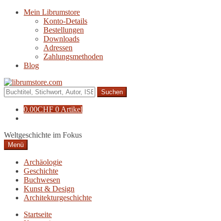
Zur
Zum
Mein Librumstore
Navigation
Inhalt
Konto-Details
springen
springen
Bestellungen
Downloads
Adressen
Zahlungsmethoden
Blog
Suche
nach:
0.00
CHF
0 Artikel
Weltgeschichte im Fokus
Menü
Archäologie
Geschichte
Buchwesen
Kunst & Design
Architekturgeschichte
Startseite