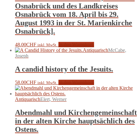
Osnabrück und des Landkreises
Osnabrück vom 18. April bis 29.
August 1993 in der St. Marienkirche
Osnabrück].
48.00
CHF
In den Warenkorb
inkl. MwSt.
Antiquarisch
McCabe,
Joseph
A candid history of the Jesuits.
58.00
CHF
In den Warenkorb
inkl. MwSt.
Antiquarisch
Elert, Werner
Abendmahl und Kirchengemeinschaft
in der alten Kirche hauptsächlich des
Ostens.