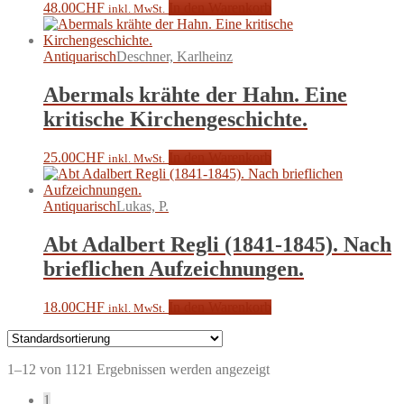
48.00
CHF
In den Warenkorb
inkl. MwSt.
Antiquarisch
Deschner, Karlheinz
Abermals krähte der Hahn. Eine
kritische Kirchengeschichte.
25.00
CHF
In den Warenkorb
inkl. MwSt.
Antiquarisch
Lukas, P.
Abt Adalbert Regli (1841-1845). Nach
brieflichen Aufzeichnungen.
18.00
CHF
In den Warenkorb
inkl. MwSt.
1–12 von 1121 Ergebnissen werden angezeigt
1