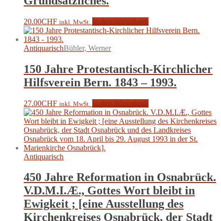
Grundsätzliches.
20.00
CHF
In den Warenkorb
inkl. MwSt.
Antiquarisch
Bühler, Werner
150 Jahre Protestantisch-Kirchlicher
Hilfsverein Bern. 1843 – 1993.
27.00
CHF
In den Warenkorb
inkl. MwSt.
Antiquarisch
450 Jahre Reformation in Osnabrück.
V.D.M.I.Æ., Gottes Wort bleibt in
Ewigkeit ; [eine Ausstellung des
Kirchenkreises Osnabrück, der Stadt