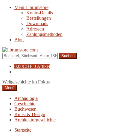
Zur
Zum
Mein Librumstore
Navigation
Inhalt
Konto-Details
springen
springen
Bestellungen
Downloads
Adressen
Zahlungsmethoden
Blog
Suche
nach:
0.00
CHF
0 Artikel
Weltgeschichte im Fokus
Menü
Archäologie
Geschichte
Buchwesen
Kunst & Design
Architekturgeschichte
Startseite