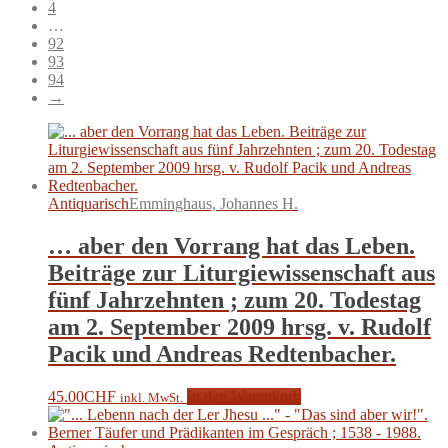
4
…
92
93
94
→
Antiquarisch
Emminghaus, Johannes H.
… aber den Vorrang hat das Leben.
Beiträge zur Liturgiewissenschaft aus
fünf Jahrzehnten ; zum 20. Todestag
am 2. September 2009 hrsg. v. Rudolf
Pacik und Andreas Redtenbacher.
45.00
CHF
In den Warenkorb
inkl. MwSt.