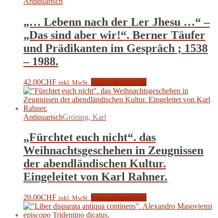
Antiquarisch
„… Lebenn nach der Ler Jhesu …“ –
„Das sind aber wir!“. Berner Täufer
und Prädikanten im Gespräch ; 1538
– 1988.
42.00
CHF
In den Warenkorb
inkl. MwSt.
Antiquarisch
Gröning, Karl
„Fürchtet euch nicht“. das
Weihnachtsgeschehen in Zeugnissen
der abendländischen Kultur.
Eingeleitet von Karl Rahner.
20.00
CHF
In den Warenkorb
inkl. MwSt.