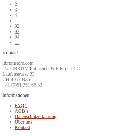
2
3
4
…
92
93
94
→
Kontakt
librumstore.com
c/o LIBRUM Publishers & Editros LLC
Laufenstrasse 33
CH-4053 Basel
+41 (0)61 751 66 33
Informationen
FAQ’s
AGB’s
Datenschutzerklärung
Über uns
Kontakt