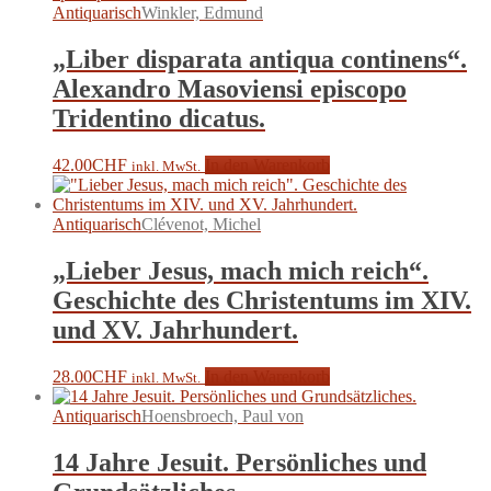
Antiquarisch
Winkler, Edmund
„Liber disparata antiqua continens“.
Alexandro Masoviensi episcopo
Tridentino dicatus.
42.00
CHF
In den Warenkorb
inkl. MwSt.
Antiquarisch
Clévenot, Michel
„Lieber Jesus, mach mich reich“.
Geschichte des Christentums im XIV.
und XV. Jahrhundert.
28.00
CHF
In den Warenkorb
inkl. MwSt.
Antiquarisch
Hoensbroech, Paul von
14 Jahre Jesuit. Persönliches und