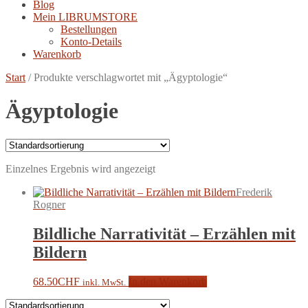
Blog
Mein LIBRUMSTORE
Bestellungen
Konto-Details
Warenkorb
Start
/
Produkte verschlagwortet mit „Ägyptologie“
Ägyptologie
Einzelnes Ergebnis wird angezeigt
Frederik
Rogner
Bildliche Narrativität – Erzählen mit
Bildern
68.50
CHF
In den Warenkorb
inkl. MwSt.