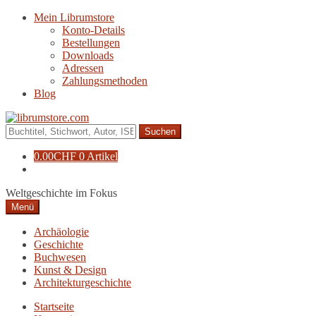
Zur
Zum
Mein Librumstore
Navigation
Inhalt
Konto-Details
springen
springen
Bestellungen
Downloads
Adressen
Zahlungsmethoden
Blog
Suche
nach:
0.00
CHF
0 Artikel
Weltgeschichte im Fokus
Menü
Archäologie
Geschichte
Buchwesen
Kunst & Design
Architekturgeschichte
Startseite