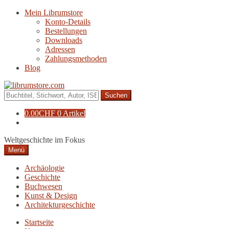
Zur
Zum
Mein Librumstore
Navigation
Inhalt
Konto-Details
springen
springen
Bestellungen
Downloads
Adressen
Zahlungsmethoden
Blog
Suche
nach:
0.00
CHF
0 Artikel
Weltgeschichte im Fokus
Menü
Archäologie
Geschichte
Buchwesen
Kunst & Design
Architekturgeschichte
Startseite