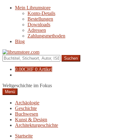
Zur
Zum
Mein Librumstore
Navigation
Inhalt
Konto-Details
springen
springen
Bestellungen
Downloads
Adressen
Zahlungsmethoden
Blog
Suche
nach:
0.00
CHF
0 Artikel
Weltgeschichte im Fokus
Menü
Archäologie
Geschichte
Buchwesen
Kunst & Design
Architekturgeschichte
Startseite