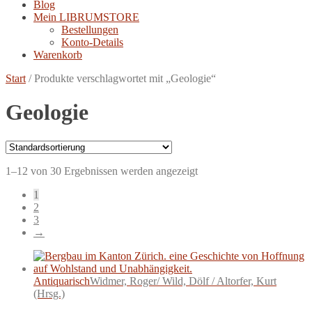
Blog
Mein LIBRUMSTORE
Bestellungen
Konto-Details
Warenkorb
Start
/
Produkte verschlagwortet mit „Geologie“
Geologie
1–12 von 30 Ergebnissen werden angezeigt
1
2
3
→
Antiquarisch
Widmer, Roger/ Wild, Dölf / Altorfer, Kurt
(Hrsg.)