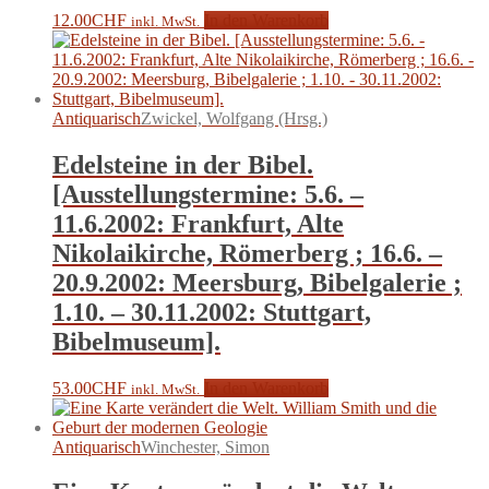
12.00
CHF
In den Warenkorb
inkl. MwSt.
Antiquarisch
Zwickel, Wolfgang (Hrsg.)
Edelsteine in der Bibel.
[Ausstellungstermine: 5.6. –
11.6.2002: Frankfurt, Alte
Nikolaikirche, Römerberg ; 16.6. –
20.9.2002: Meersburg, Bibelgalerie ;
1.10. – 30.11.2002: Stuttgart,
Bibelmuseum].
53.00
CHF
In den Warenkorb
inkl. MwSt.
Antiquarisch
Winchester, Simon