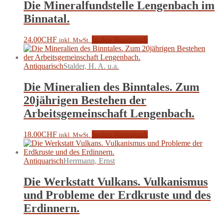
Die Mineralfundstelle Lengenbach im
Binnatal.
24.00
CHF
In den Warenkorb
inkl. MwSt.
Antiquarisch
Stalder, H. A. u.a.
Die Mineralien des Binntales. Zum
20jährigen Bestehen der
Arbeitsgemeinschaft Lengenbach.
18.00
CHF
In den Warenkorb
inkl. MwSt.
Antiquarisch
Herrmann, Ernst
Die Werkstatt Vulkans. Vulkanismus
und Probleme der Erdkruste und des
Erdinnern.