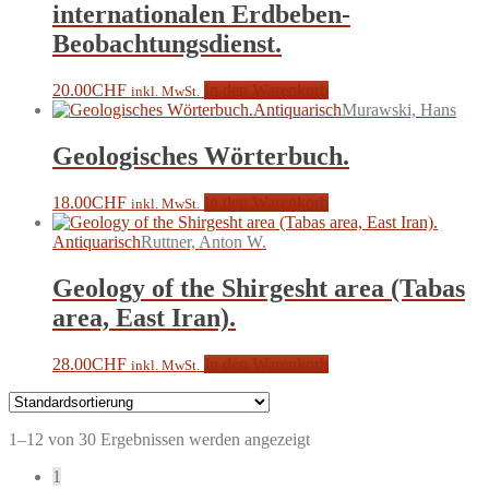
internationalen Erdbeben-
Beobachtungsdienst.
20.00
CHF
In den Warenkorb
inkl. MwSt.
Antiquarisch
Murawski, Hans
Geologisches Wörterbuch.
18.00
CHF
In den Warenkorb
inkl. MwSt.
Antiquarisch
Ruttner, Anton W.
Geology of the Shirgesht area (Tabas
area, East Iran).
28.00
CHF
In den Warenkorb
inkl. MwSt.
1–12 von 30 Ergebnissen werden angezeigt
1