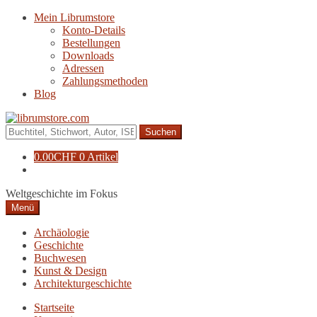
Zur
Zum
Mein Librumstore
Navigation
Inhalt
Konto-Details
springen
springen
Bestellungen
Downloads
Adressen
Zahlungsmethoden
Blog
Suche
nach:
0.00
CHF
0 Artikel
Weltgeschichte im Fokus
Menü
Archäologie
Geschichte
Buchwesen
Kunst & Design
Architekturgeschichte
Startseite