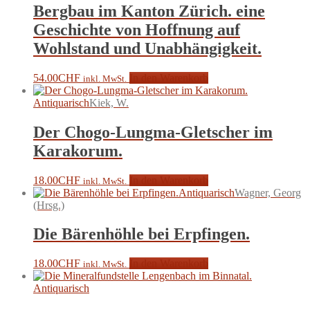
Bergbau im Kanton Zürich. eine
Geschichte von Hoffnung auf
Wohlstand und Unabhängigkeit.
54.00
CHF
In den Warenkorb
inkl. MwSt.
Antiquarisch
Kiek, W.
Der Chogo-Lungma-Gletscher im
Karakorum.
18.00
CHF
In den Warenkorb
inkl. MwSt.
Antiquarisch
Wagner, Georg
(Hrsg.)
Die Bärenhöhle bei Erpfingen.
18.00
CHF
In den Warenkorb
inkl. MwSt.
Antiquarisch