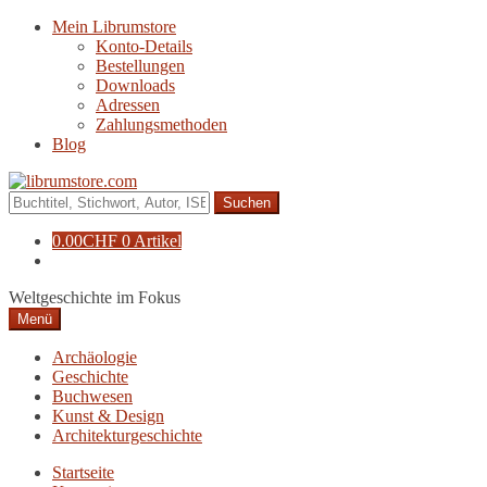
Zur
Zum
Mein Librumstore
Navigation
Inhalt
Konto-Details
springen
springen
Bestellungen
Downloads
Adressen
Zahlungsmethoden
Blog
Suche
nach:
0.00
CHF
0 Artikel
Weltgeschichte im Fokus
Menü
Archäologie
Geschichte
Buchwesen
Kunst & Design
Architekturgeschichte
Startseite