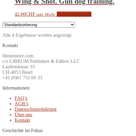
Wing & Shot. Gun dog training.
42.00
CHF
In den Warenkorb
inkl. MwSt.
Alle 4 Ergebnisse werden angezeigt
Kontakt
librumstore.com
c/o LIBRUM Publishers & Editros LLC
Laufenstrasse 33
CH-4053 Basel
+41 (0)61 751 66 33
Informationen
FAQ’s
AGB’s
Datenschutzerklärung
Über uns
Kontakt
Geschichte im Fokus