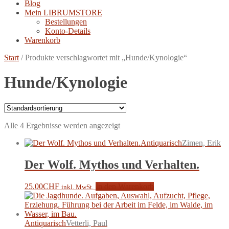
Blog
Mein LIBRUMSTORE
Bestellungen
Konto-Details
Warenkorb
Start
/
Produkte verschlagwortet mit „Hunde/Kynologie“
Hunde/Kynologie
Alle 4 Ergebnisse werden angezeigt
Antiquarisch
Zimen, Erik
Der Wolf. Mythos und Verhalten.
25.00
CHF
In den Warenkorb
inkl. MwSt.
Antiquarisch
Vetterli, Paul