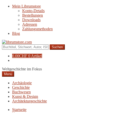
Zur
Zum
Mein Librumstore
Navigation
Inhalt
Konto-Details
springen
springen
Bestellungen
Downloads
Adressen
Zahlungsmethoden
Blog
Suche
nach:
0.00
CHF
0 Artikel
Weltgeschichte im Fokus
Menü
Archäologie
Geschichte
Buchwesen
Kunst & Design
Architekturgeschichte
Startseite