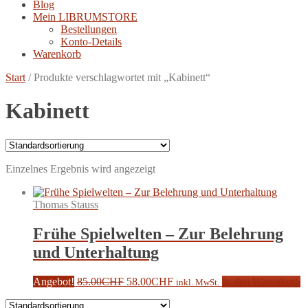
Blog
Mein LIBRUMSTORE
Bestellungen
Konto-Details
Warenkorb
Start
/
Produkte verschlagwortet mit „Kabinett“
Kabinett
Einzelnes Ergebnis wird angezeigt
Thomas Stauss
Frühe Spielwelten – Zur Belehrung
und Unterhaltung
Ursprünglicher
Aktueller
Angebot!
85.00
CHF
58.00
CHF
In den Warenkorb
inkl. MwSt.
Preis
Preis
war:
ist: