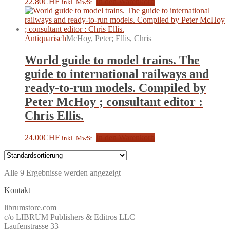
22.80
CHF
In den Warenkorb
inkl. MwSt.
Antiquarisch
McHoy, Peter; Ellis, Chris
World guide to model trains. The
guide to international railways and
ready-to-run models. Compiled by
Peter McHoy ; consultant editor :
Chris Ellis.
24.00
CHF
In den Warenkorb
inkl. MwSt.
Alle 9 Ergebnisse werden angezeigt
Kontakt
librumstore.com
c/o LIBRUM Publishers & Editros LLC
Laufenstrasse 33