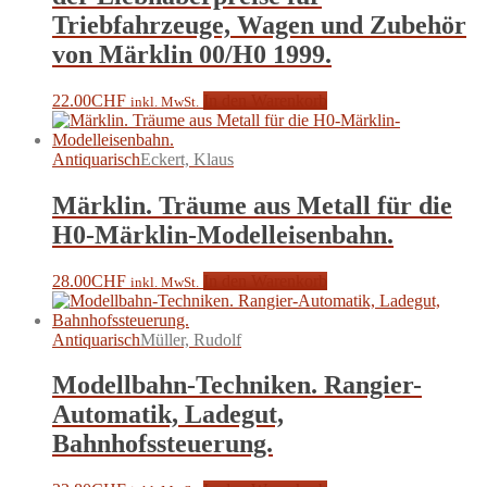
Triebfahrzeuge, Wagen und Zubehör
von Märklin 00/H0 1999.
22.00
CHF
In den Warenkorb
inkl. MwSt.
Antiquarisch
Eckert, Klaus
Märklin. Träume aus Metall für die
H0-Märklin-Modelleisenbahn.
28.00
CHF
In den Warenkorb
inkl. MwSt.
Antiquarisch
Müller, Rudolf
Modellbahn-Techniken. Rangier-
Automatik, Ladegut,
Bahnhofssteuerung.