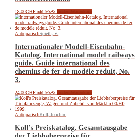
18.00
CHF
In den Warenkorb
inkl. MwSt.
Antiquarisch
Spieth, V.
Internationaler Modell-Eisenbahn-
Katalog. International model railways
guide. Guide international des
chemins de fer de modèle réduit, No.
3.
24.00
CHF
In den Warenkorb
inkl. MwSt.
Antiquarisch
Koll, Joachim
Koll’s Preiskatalog. Gesamtausgabe
der Liebhaberpreise für