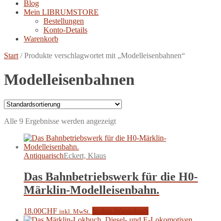
Blog
Mein LIBRUMSTORE
Bestellungen
Konto-Details
Warenkorb
Start
/
Produkte verschlagwortet mit „Modelleisenbahnen“
Modelleisenbahnen
Alle 9 Ergebnisse werden angezeigt
Antiquarisch
Eckert, Klaus
Das Bahnbetriebswerk für die H0-
Märklin-Modelleisenbahn.
18.00
CHF
In den Warenkorb
inkl. MwSt.