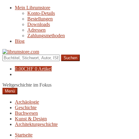
Zur
Zum
Mein Librumstore
Navigation
Inhalt
Konto-Details
springen
springen
Bestellungen
Downloads
Adressen
Zahlungsmethoden
Blog
Suche
nach:
0.00
CHF
0 Artikel
Weltgeschichte im Fokus
Menü
Archäologie
Geschichte
Buchwesen
Kunst & Design
Architekturgeschichte
Startseite