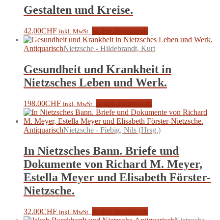
Gestalten und Kreise.
42.00
CHF
In den Warenkorb
inkl. MwSt.
Antiquarisch
Nietzsche - Hildebrandt, Kurt
Gesundheit und Krankheit in
Nietzsches Leben und Werk.
198.00
CHF
In den Warenkorb
inkl. MwSt.
Antiquarisch
Nietzsche - Fiebig, Nils (Hrsg.)
In Nietzsches Bann. Briefe und
Dokumente von Richard M. Meyer,
Estella Meyer und Elisabeth Förster-
Nietzsche.
32.00
CHF
In den Warenkorb
inkl. MwSt.