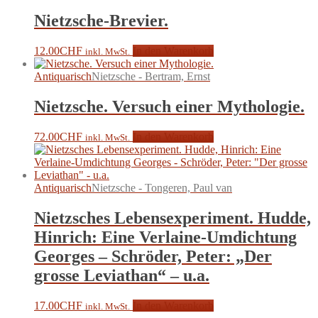
Nietzsche-Brevier.
12.00
CHF
In den Warenkorb
inkl. MwSt.
Antiquarisch
Nietzsche - Bertram, Ernst
Nietzsche. Versuch einer Mythologie.
72.00
CHF
In den Warenkorb
inkl. MwSt.
Antiquarisch
Nietzsche - Tongeren, Paul van
Nietzsches Lebensexperiment. Hudde,
Hinrich: Eine Verlaine-Umdichtung
Georges – Schröder, Peter: „Der
grosse Leviathan“ – u.a.
17.00
CHF
In den Warenkorb
inkl. MwSt.