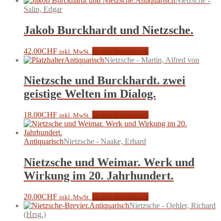
Antiquarisch
Nietzsche -
Salin, Edgar
Jakob Burckhardt und Nietzsche.
42.00
CHF
In den Warenkorb
inkl. MwSt.
Antiquarisch
Nietzsche - Martin, Alfred von
Nietzsche und Burckhardt. zwei
geistige Welten im Dialog.
18.00
CHF
In den Warenkorb
inkl. MwSt.
Antiquarisch
Nietzsche - Naake, Erhard
Nietzsche und Weimar. Werk und
Wirkung im 20. Jahrhundert.
20.00
CHF
In den Warenkorb
inkl. MwSt.
Antiquarisch
Nietzsche - Oehler, Richard
(Hrsg.)