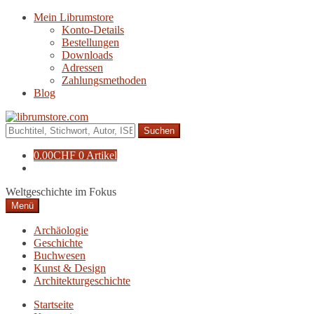
Zur
Zum
Mein Librumstore
Navigation
Inhalt
Konto-Details
springen
springen
Bestellungen
Downloads
Adressen
Zahlungsmethoden
Blog
Suche
nach:
0.00
CHF
0 Artikel
Weltgeschichte im Fokus
Menü
Archäologie
Geschichte
Buchwesen
Kunst & Design
Architekturgeschichte
Startseite