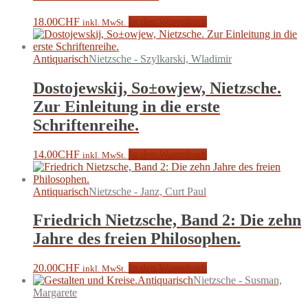
18.00
CHF
In den Warenkorb
inkl. MwSt.
Antiquarisch
Nietzsche - Szylkarski, Wladimir
Dostojewskij, So±owjew, Nietzsche.
Zur Einleitung in die erste
Schriftenreihe.
14.00
CHF
In den Warenkorb
inkl. MwSt.
Antiquarisch
Nietzsche - Janz, Curt Paul
Friedrich Nietzsche, Band 2: Die zehn
Jahre des freien Philosophen.
20.00
CHF
In den Warenkorb
inkl. MwSt.
Antiquarisch
Nietzsche - Susman,
Margarete