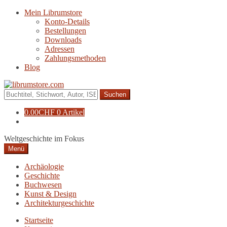
Zur
Zum
Mein Librumstore
Navigation
Inhalt
Konto-Details
springen
springen
Bestellungen
Downloads
Adressen
Zahlungsmethoden
Blog
Suche
nach:
0.00
CHF
0 Artikel
Weltgeschichte im Fokus
Menü
Archäologie
Geschichte
Buchwesen
Kunst & Design
Architekturgeschichte
Startseite