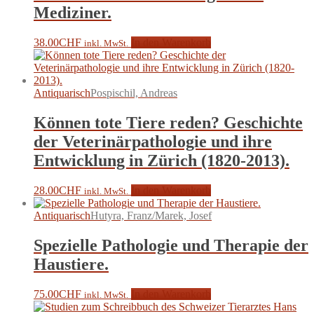
Mediziner.
38.00
CHF
In den Warenkorb
inkl. MwSt.
Antiquarisch
Pospischil, Andreas
Können tote Tiere reden? Geschichte
der Veterinärpathologie und ihre
Entwicklung in Zürich (1820-2013).
28.00
CHF
In den Warenkorb
inkl. MwSt.
Antiquarisch
Hutyra, Franz/Marek, Josef
Spezielle Pathologie und Therapie der
Haustiere.
75.00
CHF
In den Warenkorb
inkl. MwSt.