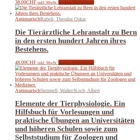
38.00
CHF
In den Warenkorb
inkl. MwSt.
Antiquarisch
Rubeli, Theodor Oskar
Die Tierärztliche Lehranstalt zu Bern
in den ersten hundert Jahren ihres
Bestehens.
48.00
CHF
In den Warenkorb
inkl. MwSt.
Antiquarisch
Stempell, Walter/Koch, Albert
Elemente der Tierphysiologie. Ein
Hilfsbuch für Vorlesungen und
praktische Übungen an Universitäten
und höheren Schulen sowie zum
Selbststudium für Zoologen und