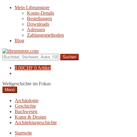
Zur
Zum
Mein Librumstore
Navigation
Inhalt
Konto-Details
springen
springen
Bestellungen
Downloads
Adressen
Zahlungsmethoden
Blog
Suche
nach:
0.00
CHF
0 Artikel
Weltgeschichte im Fokus
Menü
Archäologie
Geschichte
Buchwesen
Kunst & Design
Architekturgeschichte
Startseite