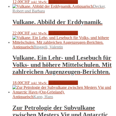
12.00
CHF
In den Warenkorb
inkl. MwSt.
Antiquarisch
Decker,
Robert und Barbara
Vulkane. Abbild der Erddynamik.
22.00
CHF
In den Warenkorb
inkl. MwSt.
Antiquarisch
Binggeli, Valentin
Vulkane. Ein Lehr- und Lesebuch für
Volks- und höhere Mittelschulen. Mit
zahlreichen Augenzeugen-Berichten.
18.00
CHF
In den Warenkorb
inkl. MwSt.
Antiquarisch
Kapp, Hans
Zur Petrologie der Subvulkane
zwischen Mesters Vig und Antarctic